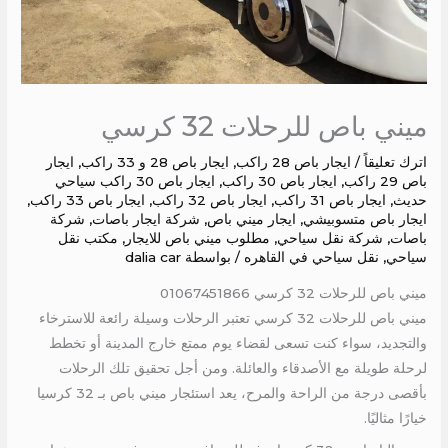
ميني باص للرحلات 32 كرسي
اترك تعليقاً
/
ايجار باص 28 راكب
,
ايجار باص 28 و 33 راكب
,
ايجار
باص 29 راكب
,
ايجار باص 30 راكب
,
ايجار باص 30 راكب سياحي
حديث
,
ايجار باص 31 راكب
,
ايجار باص 32 راكب
,
ايجار باص 33 راكب
,
ايجار باص متسوبيشي
,
ايجار ميني باص
,
شركة ايجار باصات
,
شركة
باصات
,
شركة نقل سياحي
,
مطلوب ميني باص للايجار
,
مكتب نقل
سياحي
,
نقل سياحي في القاهره
/ بواسطة
dalia car
ميني باص للرحلات 32 كرسي 01067451866
ميني باص للرحلات 32 كرسي تعتبر الرحلات وسيلة رائعة للاسترخاء
والتجديد، سواء كنت تسعى لقضاء يوم ممتع خارج المدينة أو تخطط
لرحلة طويلة مع الأصدقاء والعائلة. ومن أجل تحقيق تلك الرحلات
بأقصى درجة من الراحة والمرح، يعد استئجار ميني باص بـ 32 كرسيا
خيارًا مثاليًا.