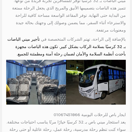
ميني الباصات بـ 32 كرسيا توفر للمسافرين تجربة فريدة من نوعها.
تتميز هذه الباصات بتصميمها الأنيق والمريح الذي يجعل الرحلة ممتعة
من البداية حتى النهاية. توفر المقاعد الواسعة مساحة كافية للراحة
والاسترخاء أثناء السفر، مما يضمن وصولك إلى وجهتك بحالة جيدة
ومعنويات مرتفعة.
بالإضافة إلى الراحة، تهتم الشركات المتخصصة في
تأجير ميني الباصات
بـ 32 كرسيًا بسلامة الركاب بشكل كبير. تكون هذه الباصات مجهزة
بأحدث أنظمة السلامة والأمان لضمان رحلة آمنة ومطمئنة للجميع.
ايجار باص للرحلات اليومية 01067451866
يعد استئجار ميني باص بـ 32 كرسيًا خيارًا مرنًا يناسب احتياجات مختلفة.
سواء كنت تنظم رحلة مدرسية، رحلة عمل، رحلة عائلية أو حتى رحلة