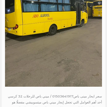
سعر ايحار مينى باص01503641917 / ميني باص للرحلات 32 كرسي
أحد أهم العوامل التي تجعل إيجار ميني باص ميتسوبيشي مفضلًا هو