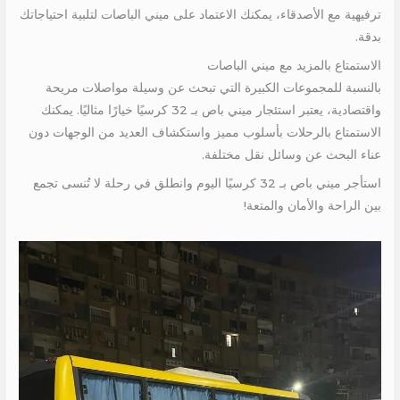
ترفيهية مع الأصدقاء، يمكنك الاعتماد على ميني الباصات لتلبية احتياجاتك
بدقة.
الاستمتاع بالمزيد مع ميني الباصات
بالنسبة للمجموعات الكبيرة التي تبحث عن وسيلة مواصلات مريحة
واقتصادية، يعتبر استئجار ميني باص بـ 32 كرسيًا خيارًا مثاليًا. يمكنك
الاستمتاع بالرحلات بأسلوب مميز واستكشاف العديد من الوجهات دون
عناء البحث عن وسائل نقل مختلفة.
استأجر ميني باص بـ 32 كرسيًا اليوم وانطلق في رحلة لا تُنسى تجمع
بين الراحة والأمان والمتعة!