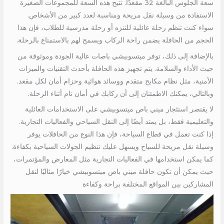
سعة الجلوس البالغة 32 مقعدًا. تتيح هذه السعة للمجموعات الصغيرة
الاستفادة من وسيلة نقل مريحة ومناسبة لعدد كبير من الأشخاص.
سواء كنت تنظم رحلة عائلية للتنزه أو رحلة مدرسية للطلاب، فإن هذا
الحجم من الحافلة يضمن راحة الركاب ويسمح لهم بالاستمتاع بالرحلة.
بالإضافة إلى ذلك، توفر ميتسوبيشي باصات عالية الجودة وموثوقة من
حيث الأداء والسلامة. يتم تجهيز هذه الحافلة بأحدث التقنيات والميزات
الأمنية، مثل نظام مكابح متقدم ووسائد هوائية وحزام أمان لكل مقعد.
وبالتالي، يمكنك الاطمئنان إلى أن ركابك في أمان تام أثناء الرحلة.
لا يقتصر استئجار ميني باص ميتسوبيشي على الاستخدامات العائلية
والتعليمية فقط، بل يمتد أيضًا إلى النقل السياحي والفعاليات التجارية.
إذا كنت تعمل في قطاع السياحة، فإن هذا النوع من الحافلات يوفر
وسيلة نقل مريحة للسياح ويسهل عليك تنظيم الجولات السياحية بكفاءة.
كما يمكن استخدامها في الفعاليات التجارية مثل المعارض والمؤتمرات،
حيث يمكن أن تكون حافلة ميني باص ميتسوبيشي خيارًا مثاليًا لنقل
المشاركين بين المواقع المختلفة براحة وكفاءة