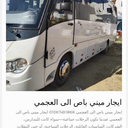
العجمي
ايجار ميني باص الى العجمي
ايجار ميني باص الى العجمي 01067451866 ايجار ميني باص الى
العجمي عندما تكون الرحلات جماعية—سواء كانت للمدارس،
الشركات، المناسبات العائلية، الرحلات السياحية، أو حتى التنقلات