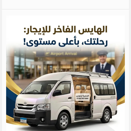
ايجار
ميكروباص
الى
الجونه