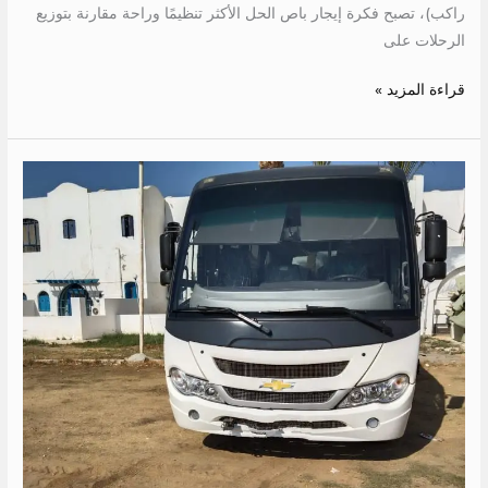
راكب)، تصبح فكرة إيجار باص الحل الأكثر تنظيمًا وراحة مقارنة بتوزيع
الرحلات على
قراءة المزيد »
ايجار
باص
30
راكب
الى
مرسى
مطروح