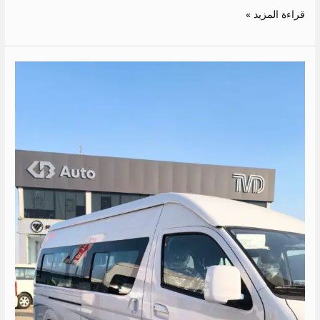
قراءة المزيد »
ايجار
تويوتا
الى
الساحل
مارينا
5