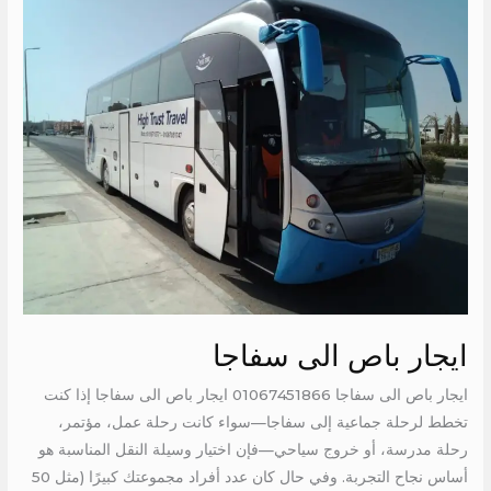
باص
الى
سفاجا
ايجار باص الى سفاجا
ايجار باص الى سفاجا 01067451866 ايجار باص الى سفاجا إذا كنت
تخطط لرحلة جماعية إلى سفاجا—سواء كانت رحلة عمل، مؤتمر،
رحلة مدرسة، أو خروج سياحي—فإن اختيار وسيلة النقل المناسبة هو
أساس نجاح التجربة. وفي حال كان عدد أفراد مجموعتك كبيرًا (مثل 50