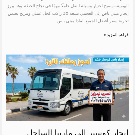
اليومية—يصبح اختيار وسيلة النقل عاملًا مهمًا في نجاح الخطة. وهنا يبرز
إيجار ميني باص إلى العجمي بسعة 30 راكب كحل عملي ومريح يضمن
تجربة سفر أفضل للجميع. لماذا ميني باص
قراءة المزيد »
ايجار
كوستر
الى
مارينا
الساحل
ايجار كوستر الى مارينا الساحل