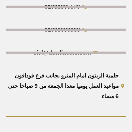
01033805570
01033680968
sief@dawliacars.com
حلمية الزيتون امام المترو بجانب فرع فودافون
مواعيد العمل يوميا معدا الجمعة من 9 صباحا حتي
6 مساء