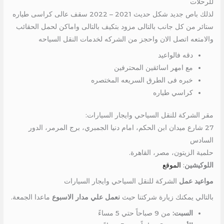
للرحلات
لذلك باص جديد شكل حديث 2021 – 2022 سقف عالى كراسى طياره
ستائر من كل جانب بالتالى مزود بتكيف بالتالى واماكن لحمل الحقائب
والامتعه اتصل الان واحجز من الشركه لخدمات النقل السياحه
دقه فالواعيد
مع امهر اسائقين المحترفين
خبره فى الطرق السريعه المختصره
كراسي طياره
مقر الشركة للنقل السياحي وايجار السيارات:
27 شارع ميدان ابن الحكم، امام دنيا الجمبري، برج المرمر، الدور
السادس
حلمية الزيتون، مصر، القاهرة.
اللوكيشين
:
الموقع
مواعيد عمل
الشركة للنقل السياحي وايجار السيارات
بالتالي يمكنك زيارة شركتنا حيث
نعمل علي مدار الاسبوع
ماعدا الجمعة.
السبت:
من 9 صباحاً حتي 5 مساءً