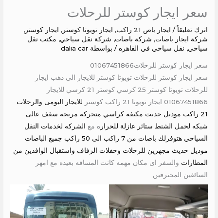
سعر ايجار كوستر للرحلات
اترك تعليقاً
/
ايجار باص 21 راكب
,
ايجار تويوتا كوستر
,
ايجار كوستر
,
شركة ايجار باصات
,
شركة باصات
,
شركة نقل سياحي
,
مكتب نقل
سياحي
,
نقل سياحي في القاهره
/ بواسطة
dalia car
سعر ايجار كوستر للرحلات01067451866
سعر ايجار كوستر للرحلات تويوتا كوستر للايجار الى دهب ايجار
للرحلات تويوتا كوستر 25 كرسي كوستر 21 كرسي للايجار
01067451866 ايجار تويوتا 21 راكب كوستر
للايجار اليومى والرحلات
21 راكب موديل حدبث مكيفه كراسي متحركه مريحه سقف عالى
شبكه لحمل الشنط ستائر عازلة للحرار
ه مع
الشركه لخدمات النقل
السياحي هتوفرلك باصات من 7 راكب الى 50 راكب جميع الباصات
موديل حديث مجهزين للرحلات وحفلات الزفاف واستقبال الوافدين من
المطارات
والسفر اى مكان مهمه كانت المسافه بعيده مع امهر
السائقين المحترفين