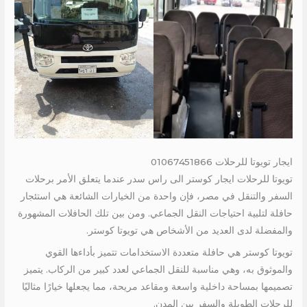
ايجار تويوتا للرحلات 01067451866
تويوتا للرحلات ايجار كوستر الى راس سدر عندما يتعلق الأمر برحلات
السفر والتنقل في مصر، فإن واحدة من الخيارات الشائعة هي استئجار
حافلة لتلبية احتياجات النقل الجماعي. ومن بين تلك الحافلات المشهورة
والمفضلة لدى العديد من الأشخاص هي تويوتا كوستر.
تويوتا كوستر هي حافلة متعددة الاستخدامات تتميز بأداءها القوي
والموثوق به، وهي مناسبة للنقل الجماعي لعدد كبير من الركاب. يتميز
تصميمها بمساحة داخلية واسعة ومقاعد مريحة، مما يجعلها خيارًا مثاليًا
للرحلات الطويلة والسفر بين المدن.