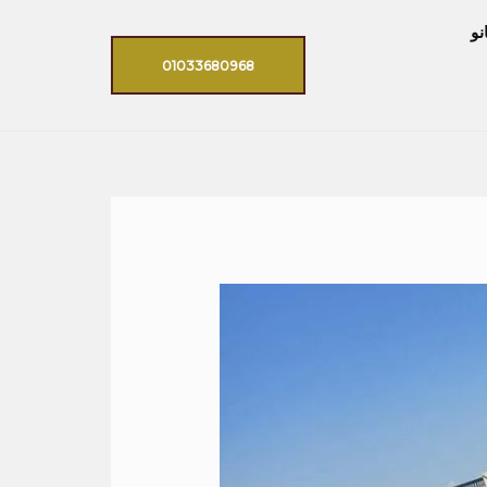
نو
01033680968