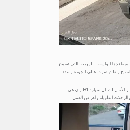
 والأداء. تتميز بمقاعدها الواسعة والمريحة التي تسمح
 المناخ ونظام صوت عالي الجودة ومنفذ
لذلك إذا كنت تبحث عن وسيلة نقل مريحة وموثوقة لتلبية احتياجاتك المتنقلة، فإن إيجار سيارة H1 وان سيكون الخيار الأمثل لك. إن سيارة H1 وان هي
والرحلات الطويلة وأغراض العمل.