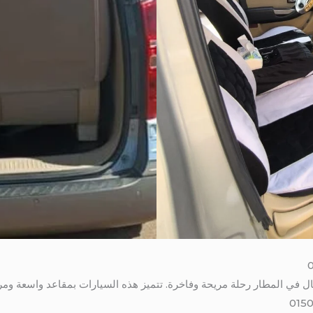
بال في المطار رحلة مريحة وفاخرة. تتميز هذه السيارات بمقاعد واسعة وم