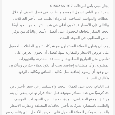
ايجار ميني باص للرحلات 01503641917
سعر تأجير الباص تشمل الموسم والطلب. في فصل الصيف أو خلال
العطلات والمواسم السياحية، قد يزداد الطلب على تأجير الحافلات،
وبالتالي فإن الأسعار قد تكون أعلى في هذه الفترات. من الجيد أيضًا
الحجز المبكر للحافلة للحصول على أفضل الأسعار والتأكد من توفر
الباص المطلوب في الموعد المحدد.
يجب أن يتعاون العملاء المحتملون مع شركات تأجير الحافلات للحصول
على عروض الأسعار والمقارنة بينها. يُفضل أن يحتوي العرض على
تفاصيل مثل التواريخ المطلوبة، والمسافة المقدرة، والتجهيزات
المطلوبة، وأي متطلبات إضافية. يجب أن يكونالعملاء حذرين ويتأكدون
من وجود أي رسوم إضافية مثل تكاليف السائق وتكاليف الوقود
وتكاليف الصيانة.
في الختام، يجب على العملاء البحث والاستفسار عن سعر تأجير باص
30 كرسيًا من عدة مصادر موثوقة قبل اتخاذ قرار نهائي. ينبغي أن يتم
مراعاة الموقع الجغرافي، المدة، حجم الباص، التجهيزات، الموسم،
والطلب. باستشارة شركات تأجير الحافلات المختلفة ومقارنة الأسعار
والخدمات، يمكن للعملاء الحصول على العرض الأفضل الذي يتناسب مع