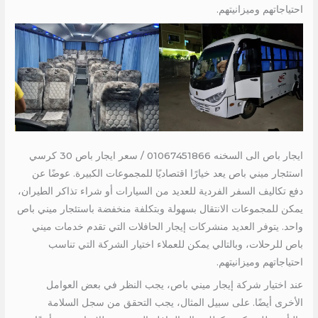
احتياجاتهم وميزانيتهم.
ايجار باص الى السخنه 01067451866 / سعر ايجار باص 30 كرسي
استئجار ميني باص يعد خيارًا اقتصاديًا للمجموعات الكبيرة. عوضًا عن
دفع تكاليف السفر الفردية للعديد من السيارات أو شراء تذاكر الطيران،
يمكن للمجموعات الانتقال بسهولة وبتكلفة منخفضة باستئجار ميني باص
واحد. يتوفر العديد منشركات إيجار الحافلات التي تقدم خدمات ميني
باص للرحلات، وبالتالي يمكن للعملاء اختيار الشركة التي تناسب
احتياجاتهم وميزانيتهم.
عند اختيار شركة إيجار ميني باص، يجب النظر في بعض العوامل
الأخرى أيضًا. على سبيل المثال، يجب التحقق من سجل السلامة