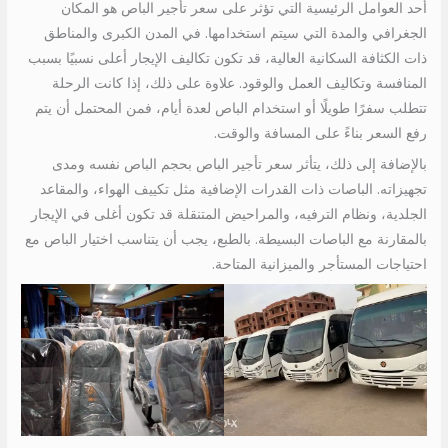
أحد العوامل الرئيسية التي تؤثر على سعر تأجير الباص هو المكان
الجغرافي والمدة التي سيتم استخدامها. في المدن الكبرى والمناطق
ذات الكثافة السكانية العالية، قد تكون تكاليف الإيجار أعلى نسبيًا بسبب
المنافسة وتكاليف العمل والوقود. علاوة على ذلك، إذا كانت الرحلة
تتطلب سفرًا طويلًا أو استخدام الباص لعدة أيام، فمن المحتمل أن يتم
رفع السعر بناءً على المسافة والوقت.
بالإضافة إلى ذلك، يتأثر سعر تأجير الباص بحجم الباص نفسه ومدى
تجهيزاته. الباصات ذات القدرات الإضافية مثل تكييف الهواء، والمقاعد
الجلدية، ونظام الترفيه، والمراحيض المتنقلة قد تكون أغلى في الإيجار
بالمقارنة مع الباصات البسيطة. بالطبع، يجب أن يتناسب اختيار الباص مع
احتياجات المستأجر والميزانية المتاحة.