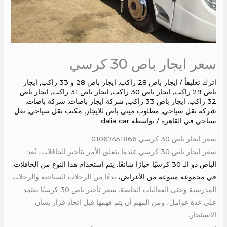
سعر ايجار باص 30 كرسي
اترك تعليقاً
/
ايجار باص 28 راكب
,
ايجار باص 28 و 33 راكب
,
ايجار
باص 29 راكب
,
ايجار باص 30 راكب
,
ايجار باص 31 راكب
,
ايجار باص
32 راكب
,
ايجار باص 33 راكب
,
شركة ايجار باصات
,
شركة باصات
,
شركة نقل سياحي
,
مطلوب ميني باص للايجار
,
مكتب نقل سياحي
,
نقل
سياحي في القاهره
/ بواسطة
dalia car
سعر ايجار باص 30 كرسي 01067451866
سعر ايجار باص 30 كرسي عندما يتعلق الأمر بتأجير الحافلات، يُعد
الباص ذو الـ 30 كرسيًا خيارًا شائعًا. يتم استخدام هذا النوع من الحافلات
في مجموعة متنوعة من الأغراض،
بدءًا من الرحلات السياحية والرحلات
المدرسية وحتى الفعاليات الخاصة. سعر تأجير باص 30 كرسيًا يعتمد
على عدة عوامل، ومن المهم أن يتم فهمها قبل اتخاذ قرار بشأن
الاستئجار.