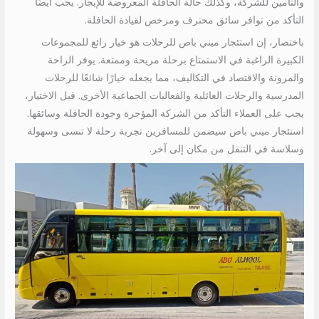
والتأمين للشركة، وكذلك حالة الحافلة المعروضة للإيجار. يجب أيضًا
التأكد من توافر سائق محترف ومرخص لقيادة الحافلة.
باختصار، إن استئجار ميني باص للرحلات هو خيار رائع للمجموعات
الكبيرة الراغبة في الاستمتاع برحلة مريحة وممتعة. يوفر الراحة
والمرونة والاقتصاد في التكاليف، مما يجعله خيارًا شائعًا للرحلات
المدرسية والرحلات العائلية والفعاليات الجماعية الأخرى. قبل الاختيار،
يجب على العملاء التأكد من الشركة المؤجرة وجودة الحافلة وسائقها.
استئجار ميني باص سيضمن للمسافرين تجربة رحلة لا تنسى وسهولة
وسلاسة في التنقل من مكان إلى آخر.