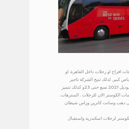
اء لقاعات افراح او رحلات داخل القاهرة. او
اص كبير. لذلك تتيح الشركة تاجير
باصات كوستر فاخرة موديل 2021 /2020 . لذلك بعدد 23 فرد كما تتيح شركة الدولية تاجير باصات كوستر فاخرة موديل 2021 تسع حتى 23و كذلك تتميز
ات الكوستر الان للرحلات . المنتزهات .
ر الى دهب وسانت كاترين وراس شيطان
اتوبيس مرسيدس 50 راكب . متاح تأجير باصات الكوستر لرحلات اسكندرية واستقبال