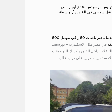
توبيس مرسيدس 600
,
ايجار باص
نقل سياحي في القاهره
/ بواسطة
اتوبيس 50 راكب المدارس والجامعات ورحلات اليوم الواحد متوفر لدينا تأجير باصات 50 راكب موديل 500
في مصر مثل الاسكندريه – بورسعيد
– اسوان – الاقصر – المنيا – الغردقه – شرم الشيخ – سيناء يمكنك ايجار باص 50 راكب للتنقلات داخل القاهره كذلك للتوصيلات
 سائقين ماهرين علي دراية عالية