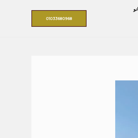
نو
01033680968