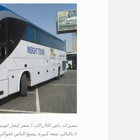
مميزات باص 50 راكب / سعر ايجار اتوبيس الى الفيوم
1-بالتالي سعة كبيرة: يتسع الباص لحوالي 50 راكبًا، مما يجعله الخيار المثالي لنقل المجموعات الكبيرة.