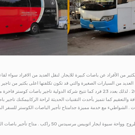
يجار 50 راكب يبحث الكثير من الأفراد عن باصات كبيرة للايجار. لنقل العديد من الافراد سو
لعديد من السيارات الصغيرة والتي قد تكون تكلفتها اعلى بكثير من تاجير ب
والتعقيم كما تتميز بأحدث التقنيات الحديثة لراحة الركابيمكنك تاجير باص
الندوات . الشواطيء مع خدمة مميزة جدامتاح تأجير الباصات الكوستر للسف
وايضا متاح تأجير باصات الكوستر الى مطروح .وواحة سيوة ايجار 