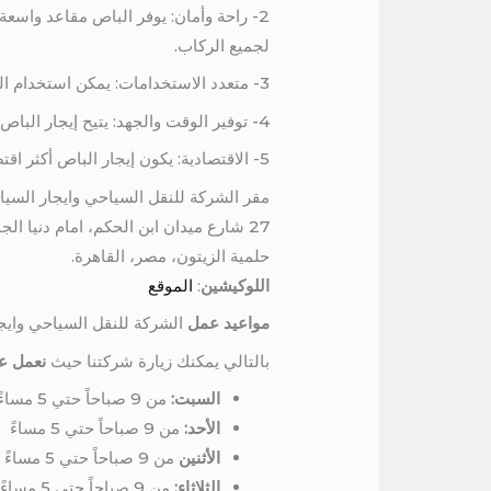
2- راحة وأمان: يوفر الباص مقاعد واسعة 
لجميع الركاب.
3- متعدد الاستخدامات: يمكن استخدام الباص للعديد من المناسبات مثل الرحلات العائلية والترفيهية والرحلات التعليمية والرحلات الرياضية.
4- توفير الوقت والجهد: يتيح إيجار الباص توفير الوقت والجهد في النقل الكبير، خاصةً إذا كانت الرحلة طويلة أو تحتاج إلى الانتقال بين عدة مدن.
5- الاقتصادية: يكون إيجار الباص أكثر اقتصادية وفعالية مقارنة بإيجار عدد من السيارات الصغيرة.
مقر الشركة للنقل السياحي وايجار السيا
27 شارع ميدان ابن الحكم، امام دنيا الجمبري، برج المرمر، الدور السادس
حلمية الزيتون، مصر، القاهرة.
اللوكيشين
:
الموقع
مواعيد عمل
الشركة للنقل السياحي وايج
بالتالي يمكنك زيارة شركتنا حيث
نعمل عل
السبت:
من 9 صباحاً حتي 5 مساءً
الأحد:
من 9 صباحاً حتي 5 مساءً
الأثنين
من 9 صباحاً حتي 5 مساءً
الثلاثاء:
من 9 صباحاً حتي 5 مساءً