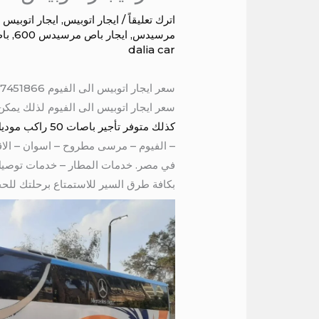
اترك تعليقاً
/
ايجار اتوبيس
,
ايجار اتوبيس 50 راكب
مرسيدس
,
ايجار باص مرسيدس 600
,
باص 50 ر
dalia car
سعر ايجار اتوبيس الى الفيوم 01067451866
سعر ايجار اتوبيس الى الفيوم لذلك يمكن 
كذلك متوفر تأجير باصات 50 راكب موديل 600 يمكنك تأجير باص 50 راكب بالتالي الذهاب إلى المحافظات المختلفه
في مصر. خدمات المطار – خدمات توصيل و
بكافة طرق السير للاستمتاع برحلتك للحجز والاس