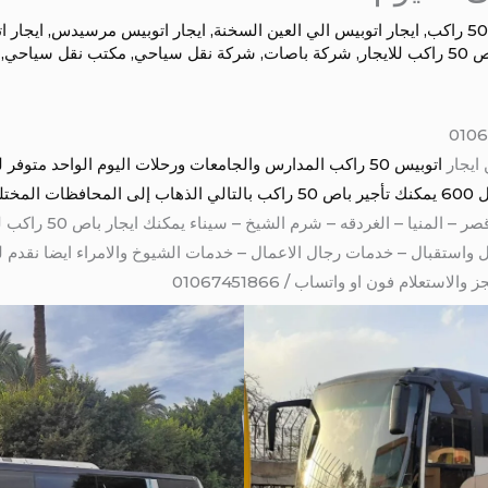
,
ايجار اتوبيس الي العين السخنة
,
ايجار اتوبيس مرسيدس
,
ايجار ا
اكب للايجار
,
شركة باصات
,
شركة نقل سياحي
,
مكتب نقل سياحي
,
ايجار
– الفيوم – مرسى مطروح 
استقبال – خدمات رجال الاعمال – خدمات الشيوخ والامراء ايضا نقدم لك
تعلام فون او واتساب / 01067451866