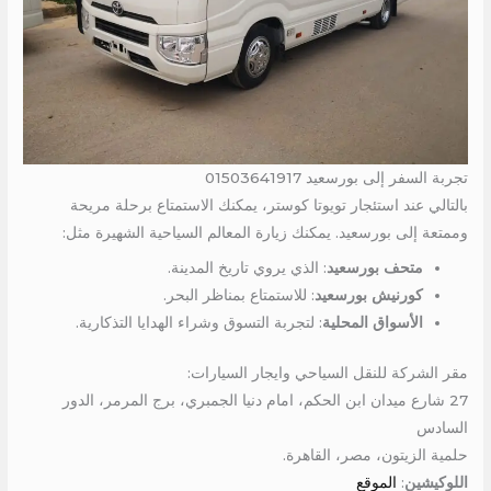
تجربة السفر إلى بورسعيد 01503641917
بالتالي عند استئجار تويوتا كوستر، يمكنك الاستمتاع برحلة مريحة
وممتعة إلى بورسعيد. يمكنك زيارة المعالم السياحية الشهيرة مثل:
متحف بورسعيد
: الذي يروي تاريخ المدينة.
كورنيش بورسعيد
: للاستمتاع بمناظر البحر.
الأسواق المحلية
: لتجربة التسوق وشراء الهدايا التذكارية.
مقر الشركة للنقل السياحي وايجار السيارات:
27 شارع ميدان ابن الحكم، امام دنيا الجمبري، برج المرمر، الدور
السادس
حلمية الزيتون، مصر، القاهرة.
اللوكيشين
:
الموقع