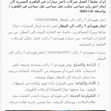
اترك تعليقاً
/
أفضل شركات تأجير سيارات في القاهرة
,
المصرية كار
,
ايجار اتش وان سياحي
,
مكتب نقل سياحي
,
نقل سياحي في القاهره
/
بواسطة
dalia car
ايجار هيونداي 7 راكب الى المطار 01067451866
ايجار هيونداي 7 راكب الى المطار
تُعتبر خدمة إيجار السيارات خيارًا
شائعًا ومرنًا للمسافرين، خاصةً عند الحاجة للتوجه إلى المطار. من بين
الخيارات المتاحة، تبرز سيارة هيونداي 7 راكب كخيار مثالي للرحلات
العائلية أو الجماعية.
مميزات هيونداي 7 راكب 01503641917 / ايجار هيونداي 7 راكب الى
المطار
الراحة والاتساع
: توفر هيونداي 7 راكب مساحة واسعة تكفي
لاستيعاب عائلة كبيرة أو مجموعة من الأصدقاء. المقاعد مريحة،
مما يجعل الرحلة إلى المطار سهلة وممتعة.
الأداء والكفاءة
: تتميز السيارة بأداء قوي وكفاءة في استهلاك
الوقود، مما يجعلها خيارًا اقتصاديًا للرحلات الطويلة.
التكنولوجيا الحديثة
: تأتي هيونداي مزودة بأحدث التقنيات مثل
نظام الملاحة، ووسائل الترفيه، مما يضمن تجربة قيادة مريحة.