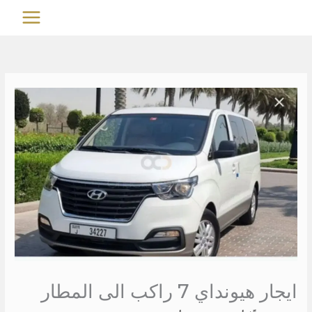
خطي
MAIN
لى
MENU
لمحتوى
ايجار هيونداي 7 راكب الى المطار