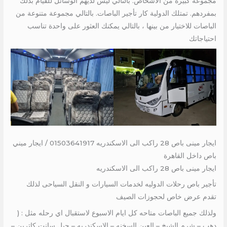
مجموعة كبيرة من الأشخاص. بالتالي ليس لديهم الوسائل للقيام بذلك
بمفردهم. تمتلك الدولية كار تأجير الباصات. بالتالي مجموعة متنوعة من
الباصات للاختيار من بينها ، بالتالي يمكنك العثور على واحدة تناسب
احتياجاتك
ايجار مينى باص 28 راكب الى الاسكندريه 01503641917 / ايجار ميني
باص داخل القاهرة
ايجار مينى باص 28 راكب الى الاسكندريه
تأجير باص رحلات الدوليه لخدمات السيارات و النقل السياحى لذلك
تقدم عرض خاص لحجوزات الصيف
ولذلك جميع الباصات متاحه كل ايام الاسبوع لاستقبال اي رحله مثل : (
دهب – شرم الشيخ – العين السخنه – الاسكندريه – جبل سانت كاترين –