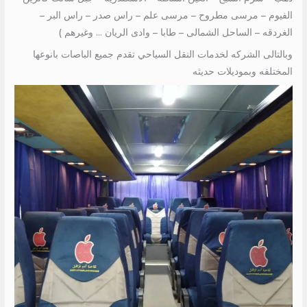
الفيوم – مرسى مطروح – مرسى علم – راس صدر – راس البر –
الغردقه – الساحل الشمالى – طابا – وادى الريان … وغيرهم )
وبالتالى الشركه لخدمات النقل السياحي تقدم جميع الباصات بانوعها
المختلفه وبموديلات حديثه