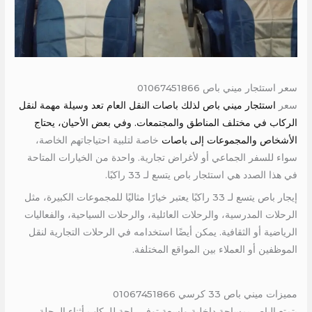
سعر استئجار ميني باص 01067451866
سعر
استئجار ميني باص لذلك باصات النقل العام تعد وسيلة مهمة لنقل
الركاب في مختلف المناطق والمجتمعات. وفي بعض الأحيان، يحتاج
الأشخاص والمجموعات إلى باصات
خاصة لتلبية احتياجاتهم الخاصة،
سواء للسفر الجماعي أو لأغراض تجارية. واحدة من الخيارات المتاحة
في هذا الصدد هي استئجار باص يتسع لـ 33 راكبًا.
إيجار باص يتسع لـ 33 راكبًا يعتبر خيارًا مثاليًا للمجموعات الكبيرة، مثل
الرحلات المدرسية، والرحلات العائلية، والرحلات السياحية، والفعاليات
الرياضية أو الثقافية. يمكن أيضًا استخدامه في الرحلات التجارية لنقل
الموظفين أو العملاء بين المواقع المختلفة.
مميزات ميني باص 33 كرسي 01067451866
يتمتع الباص بمساحة داخلية واسعة توفر راحة للركاب أثناء الرحلة.