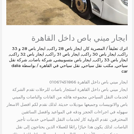
ايجار ميني باص داخل القاهرة
اترك تعليقاً
/
المصرية كار
,
ايجار باص 28 راكب
,
ايجار باص 28 و 33
راكب
,
ايجار باص 30 راكب
,
ايجار باص 31 راكب
,
ايجار باص 32 راكب
,
ايجار باص 33 راكب
,
ايجار باص متسوبيشي
,
شركة باصات
,
شركة نقل
سياحي
,
مكتب نقل سياحي
,
نقل سياحي في القاهره
/ بواسطة
dalia
car
ايجار ميني باص داخل القاهرة 01067451866
ايجار ميني باص داخل القاهرة استئجار باصات للرحلات تقدم الشركة
لخدمات النقل السياحي مجموعه هائله من الفانات والباصات والميني
باص والاتوبيسات وجميعها موديلات حديثة. لذلك نقدم لكم افضل الاسعار
سهوله في اجراءات الحجز ودقه في المواعيد وافضل السائقين
المحترفين. تقدم الدولية كار لخدمات النقل السياحي خدمات تأجير
الباصات. لذلك يكون هذا خيارًا رائعًا للعملاء الذين يحتاجون إلى نقل