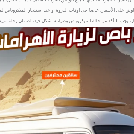
فاوض على الأسعار، خاصةً في أوقات الذروة أو عند استئجار الميكروباص لف
يجار، يجب التأكد من حالة الميكروباص وصيانته بشكل جيد، لضمان رحلة مريح