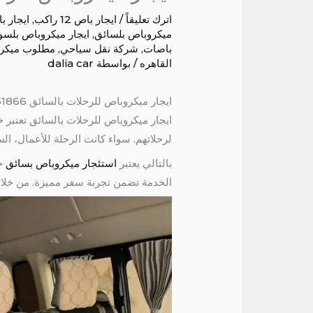
اترك تعليقاً
/
ايجار باص 12 راكب
,
ايجار باص 3
ميكروباص بلسائق
,
ايجار ميكروباص بلسو
باصات
,
شركة نقل سياحي
,
مطلوب ميكروب
القاهره
/ بواسطة
dalia car
ايجار ميكروباص للرحلات بالسائق 01067451866
ايجار ميكروباص للرحلات بالسائق تعتبر خد
لرحلاتهم. سواء كانت الرحلة للأعمال، ال
بالتالي يعتبر
استئجار ميكروباص بسائق
خي
الخدمة تضمن تجربة سفر مميزة. من خلال 