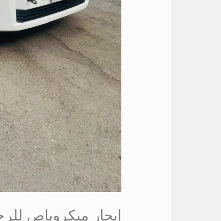
ايجار ميكروباص للرح