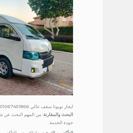
ايجار تويوتا سقف عالي 01067451866 / ايجار ميكروباص للرحلات بالسائق
البحث والمقارنة
: من المهم البحث عن شر
جودة الخدمة.
التأكد من الترخيص
: لذلك يجب التأكد من