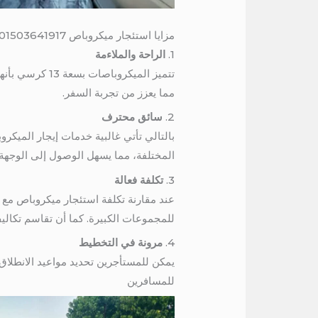
مزايا استئجار ميكروباص 01503641917 / ايجار ميكروباص للرحلات بالسائق
1.
الراحة والملاءمة
تتميز الميكرو
مما يعزز من تجربة السفر.
2.
سائق محترف
بالتالي تأتي غالبية خدمات إيجار المي
المختلفة، مما يسهل الوصول إلى الوجهة
3.
تكلفة فعالة
عند مقارنة تكلفة استئجار ميكروباص مع ت
للمجموعات الكبيرة. كما أن تقاسم تكاليف 
4.
مرونة في التخطيط
يمكن للمستأجرين تحديد مواعيد الانطلاق و
للمسافرين