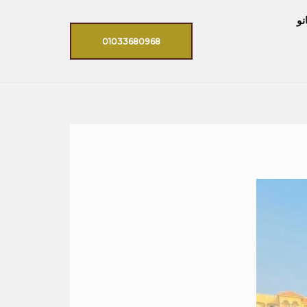
نو
01033680968