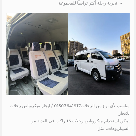
تجربة رحلة أكثر ترابطًا للمجموعة.
مناسب لأي نوع من الرحلات01503641917 / ايجار ميكروباص رحلات
للايجار
يمكن استخدام ميكروباص رحلات 13 راكب في العديد من
السيناريوهات، مثل: