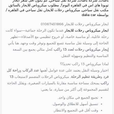
باصات
,
شركة باصات
,
شركة نقل سياحي
,
كم يكون اقل سعر ايجار
تويوتا هاي اس في القاهره اليوم؟
,
مطلوب ميكروباص للايجار بالسائق
,
مكتب نقل سياحي
,
ميكروباص رحلات للايجار
,
نقل سياحي في القاهره
/
بواسطة
dalia car
ايجار ميكروباص رحلات للايجار 01067451866
ايجار ميكروباص رحلات للايجار
عندما تكون الرحلة جماعية—سواء كانت
رحلة عائلية، أو مناسبة خاصة، أو خروج تنظيمي مع الأصدقاء—تظهر
الحاجة إلى وسيلة نقل مناسبة تتسع للجميع وتوفر وقت وجهد. هنا يأتي
إيجار ميكروباص رحلات لعدد 13 راكب
كحل مثالي يجمع بين السعة
المناسبة والتنظيم وسهولة التنقل.
لماذا ميكروباص 13 راكب تحديدًا؟
اختيار وسيلة النقل يعتمد على عدة عوامل أهمها
عدد الركاب
و
راحة كل
فرد
و
طريقة تنظيم الرحلة
. ميكروباص الرحلات المصمم لاستيعاب
13
راكب
يمنحك مساحة مناسبة مقارنةً بالسيارات الصغيرة، ويقلل الحاجة
لتقسيم المجموعة إلى أكثر من سيارة، ما يعني:
تجمع الجميع في مكان واحد.
تنسيق أسهل للانطلاق والوصول.
وقت أقل في التجميع والانتظار.