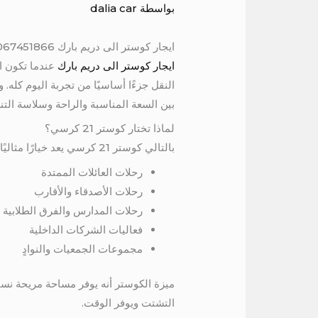
بواسطة
dalia car
ايجار كوستر الى دريم بارك 01067451866
ايجار كوستر الى دريم بارك
عندما تكون ا
النقل جزءًا أساسيًا من تجربة اليوم كله.
بين السعة المناسبة والراحة وسلاسة التن
لماذا تختار كوستر 21 كرسي؟
بالتالي كوستر 21 كرسي يعد خيارًا مثاليًا لمن يبحث عن توازن بين
رحلات العائلات الممتدة
رحلات الأصدقاء والأقارب
رحلات المدارس والفرق الطلابية
فعاليات الشركات الداخلية
مجموعات الجمعيات والنوادٍ
ميزة الكوستر أنه يوفر مساحة مريحة نسب
التشتت ويوفر الوقت.