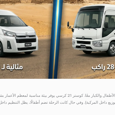
ديـريم بارك وجهة ترفيهية غالبًا ما تجذب الأطفال والكبار معًا. كوستر 21 كرسي ي
يع داخل المركبة). وفي حال كانت الرحلة تضم أطفالًا، يظل التنظيم داخل الك