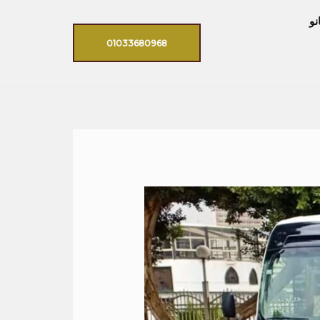
نو
01033680968