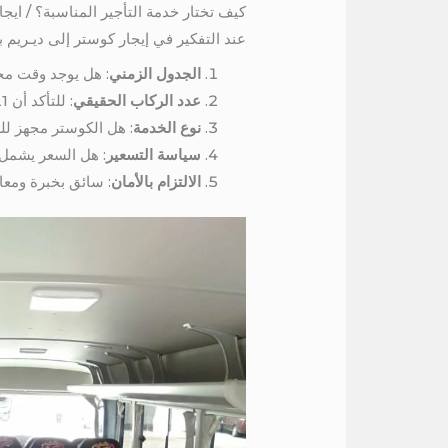
كيف تختار خدمة التأجير المناسبة؟ / ايج
عند التفكير في إيجار كوستر إلى ديـريم بارك بسعة 21 كرسي، من الجيد التأكد من ن
الجدول الزمني
: هل يوجد وقت محد
عدد الركاب الحقيقي
: للتأكد أن 21 كرسي مناسبة دون ازدحام زائد.
نوع الخدمة
: هل الكوستر مجهز لل
سياسة التسعير
: هل السعر يشمل
الالتزام بالأمان
: سائق بخبرة ومعا