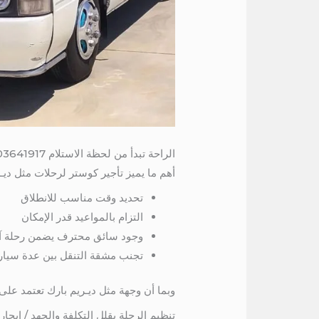
الراحة تبدأ من لحظة الاستلام 01503641917
أهم ما يميز تأجير كوستر لرحلات مثل ديـر
تحديد وقت مناسب للانطلاق
التزام بالمواعيد قدر الإمكان
وجود سائق محترف يضمن رحلة آم
تجنب مشقة التنقل بين عدة سيارا
وبما أن وجهة مثل ديـريم بارك تعتمد ع
تنظيم الرحلة يقلل التكلفة والجهد / ايجا