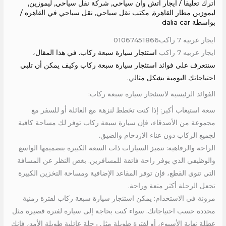
اترك تعليقاً
/
ايجار اتش وان سياحي
,
شركة نقل سياحي
,
ليموزين
,
ليموزين مطار القاهرة
,
مكتب نقل سياحي
,
نقل سياحي في القاهره
/
بواسطة
dalia car
ايجار عربيه 7 راكب01067451866
ايجار عربيه 7 راكب
استئجار سيارة سبعة ركاب. في هذا المقال،
سنتعرف على فوائد استئجار سيارة سبعة ركاب وكيف يمكن أن تلبي
احتياجاتك اليومية بشكل مثال
ي.
الفوائد الرئيسية لاستئجار سيارة سبعة ركاب:
سعة استيعاب أكبر: إذا كنت تخطط لنزهة مع العائلة أو للسفر مع
مجموعة من الأصدقاء، فإن سيارة سبعة ركاب توفر لك مساحة كافية
لجميع الركاب دون عناء الازدحام والضيق.
الراحة والرفاهية: تتميز السيارات ذات السعة الكبيرة بتصميمها الواسع
والوظيفي الذي يوفر راحة فائقة للمسافرين. بغض النظر عن المسافة
التي تنوي القطع، فإن توفر المقاعد الإضافية ومساحة التخزين الكبيرة
تجعل الرحلة أكثر متعة وراحة.
مرونة في الاستخدام: يمكن استئجار سيارة سبعة ركاب لفترة زمنية
محددة حسب احتياجاتك. سواء كنت بحاجة إلى سيارة لفترة قصيرة مثل
عطلة نهاية الأسبوع، أو لفترة طويلة مثل رحلة عائلية طويلة الأمد، فإنك