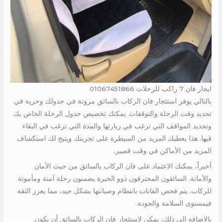
ايجار فان 7 راكب للرحلات 01067451866
بالتالي يوفر استئجار فان الركاب بالسائق مرونة في جدولك وحرية في
تحديد وقت الرحلة والتوقفات. يمكنك تخصيص جدول الرحلة الخاص بك
وتحديد المواقف التي ترغب في زيارتها والمدة التي ترغب في البقاء
فيها. هذا يعطيك المزيد من السيطرة على تجربتك ويتيح لك استكشاف
المزيد من الأماكن في وقت قصير.
أخيراً، يمكنك الاعتماد على فان الركاب بالسائق من حيث الأمان
والأمانة. السائقون المحترفون ذوو الخبرة يضمنون رحلة آمنة ومأمونة
للركاب. يتم فحص الفانات بانتظام وصيانتها بشكل جيد، مما يعزز الثقة
فيمستوى السلامة والجودة.
بالإضافة إلى ذلك، يمكن لاستئجار فان الركاب بالسائق أن يكون