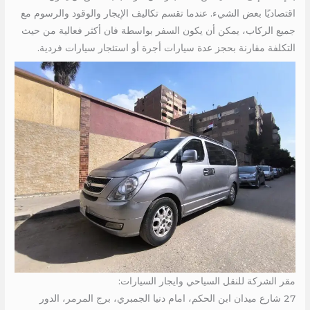
اقتصاديًا بعض الشيء. عندما تقسم تكاليف الإيجار والوقود والرسوم مع
جميع الركاب، يمكن أن يكون السفر بواسطة فان أكثر فعالية من حيث
التكلفة مقارنة بحجز عدة سيارات أجرة أو استئجار سيارات فردية.
مقر الشركة للنقل السياحي وايجار السيارات:
27 شارع ميدان ابن الحكم، امام دنيا الجمبري، برج المرمر، الدور