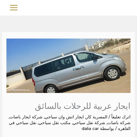
خطي
MAIN
لى
MENU
لمحتوى
ايجار عربية للرحلات بالسائق
اترك تعليقاً
/
المصرية كار
,
ايجار اتش وان سياحي
,
شركة ايجار باصات
,
شركة باصات
,
شركة نقل سياحي
,
مكتب نقل سياحي
,
نقل سياحي في
القاهره
/ بواسطة
dalia car