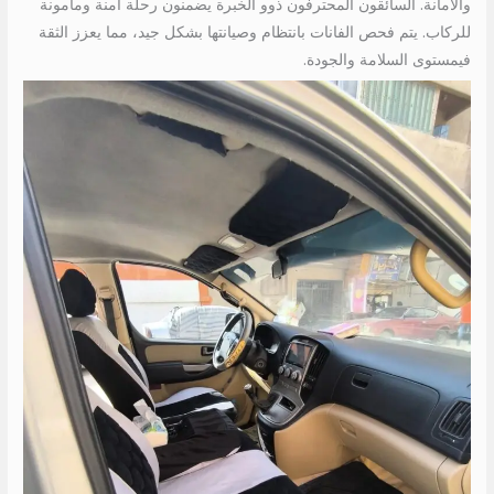
والأمانة. السائقون المحترفون ذوو الخبرة يضمنون رحلة آمنة ومأمونة
للركاب. يتم فحص الفانات بانتظام وصيانتها بشكل جيد، مما يعزز الثقة
فيمستوى السلامة والجودة.