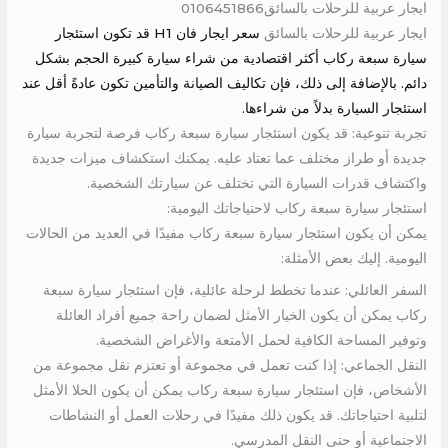
ايجار عربية للرحلات بالسائق0106451866
ايجار عربية للرحلات بالسائق
سعر ايجار فان H1 قد تكون استئجار
سيارة سبعة ركاب أكثر اقتصادية من شراء سيارة كبيرة الحجم بشكل
دائم. بالإضافة إلى ذلك، فإن تكاليف الصيانة والتأمين تكون عادةً أقل عند
استئجار السيارة بدلاً من شراءها.
تجربة تنوعية: قد يكون استئجار سيارة سبعة ركاب فرصة لتجربة سيارة
جديدة أو طراز مختلف عما تعتاد عليه. يمكنك استكشاف ميزات جديدة
واكتشاف قدرات السيارة التي تختلف عن سيارتك الشخصية.
استئجار سيارة سبعة ركاب لاحتياجاتك اليومية:
يمكن أن يكون استئجار سيارة سبعة ركاب مفيدًا في العديد من الحالات
اليومية. إليك بعض الأمثلة:
السفر العائلي: عندما تخطط لرحلة عائلية، فإن استئجار سيارة سبعة
ركاب يمكن أن يكون الخيار الأمثل لضمان راحة جميع أفراد العائلة
وتوفير المساحة الكافية لحمل الأمتعة والأغراض الشخصية.
النقل الجماعي: إذا كنت تعمل في مجموعة أو تعتزم نقل مجموعة من
الأشخاص، فإن استئجار سيارة سبعة ركاب يمكن أن يكون الحلا الأمثل
لتلبية احتياجاتك. قد يكون ذلك مفيدًا في رحلات العمل أو النشاطات
الاجتماعية أو حتى النقل المدرسي.