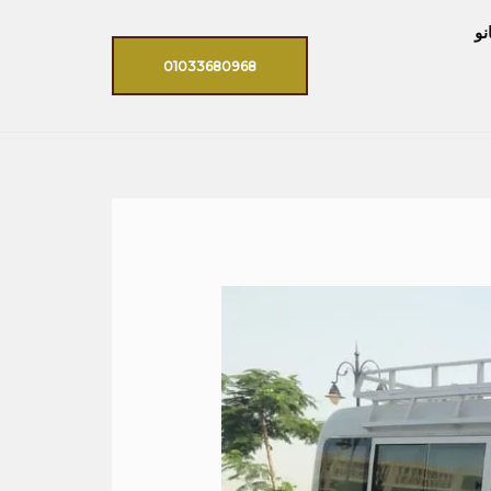
نو
01033680968