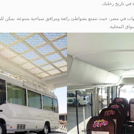
 في تاريخ رحلتك.
هات في مصر، حيث تتمتع بشواطئ رائعة ومرافق سياحية متنوعة. يمكن للز
واق المحلية.