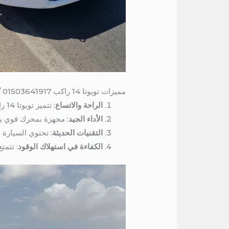
مميزات تويوتا 14 راكب 01503641917 / ايجار تويوتا 14 راكب
الراحة والاتساع
: تتميز تويوتا 14 راكب بمقاعد مريحة تتسع لأربعة عشر شخصًا، مما يجعلها مثالية للرحلات العائلية أو التنقلات الجماعية.
الأداء الجيد
: مجهزة بمحرك قوي يضم
التقنيات الحديثة
: تحتوي السيارة
الكفاءة في استهلاك الوقود
: تتمت