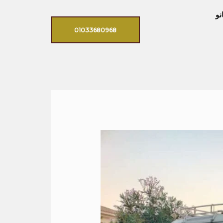
نو
01033680968