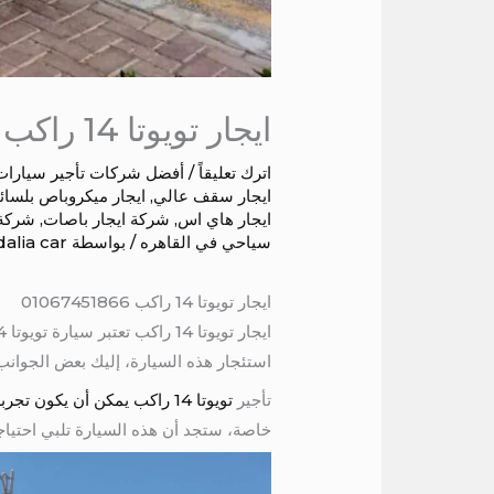
ايجار تويوتا 14 راكب
اترك تعليقاً
/
أفضل شركات تأجير سيارات
ايجار سقف عالي
,
ايجار ميكروباص بلسائ
ايجار هاي اس
,
شركة ايجار باصات
,
شركة
سياحي في القاهره
/ بواسطة
dalia car
ايجار تويوتا 14 راكب 01067451866
استئجار هذه السيارة، إليك بعض الجوانب
تأجير
تويوتا 14 راكب يمكن أن يكون تجربة رائعة، خاصة إذا كنت تبحث عن وسيلة نقل مريحة وموثوقة لمجموعتك
خاصة، ستجد أن هذه السيارة تلبي احتياج