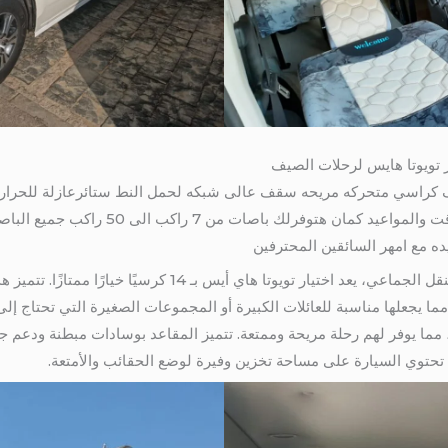
ل حديث مكيف كراسي متحركه مريحه سقف عالى شبكه لحمل النط ستائرعازلة للحر
السياحي سهولة في الحجز ودقه في الوقت والموا
ه مع امهر السائقين المحترفين
بالتالي عند البحث عن سيارة لتأجيرها للنقل الجماعي، يعد اختيار ت
اعد تسع لحوالي 14 شخصًا، مما يجعلها مناسبة للعائلات الكبيرة أو المجموعات الصغيرة التي 
ما يوفر لهم رحلة مريحة وممتعة. تتميز المقاعد بوسادات مبطنة ودعم جي
ك، تحتوي السيارة على مساحة تخزين وفيرة لوضع الحقائب والأمتعة.