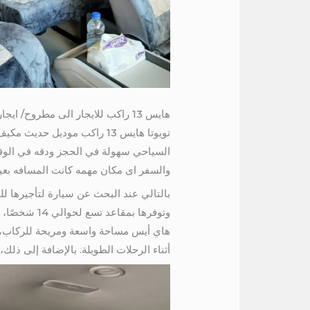
هايس 13 راكب للايجار الى مطروح/ ايجار تويوتا هايس لرحلات الصيف
تويوتا هايس 13 راكب مودي
والسفر اى مكان مهمه كانت المسافه بعيد
وتوفرها بمق
هاي أيس مساحة واسعة ومريحة للركاب، م
أثناء الرحلات الطويلة. بالإضافة إلى ذل