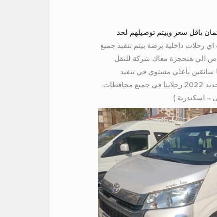
الغردقه لذلك وكمان باقل سعر وبيتم توصيلهم لحد
01067451866 لذلك لو احتجت اي رحلات داخلية برضة بيتم تنفيذ جميع
ى العزيز لو لسا محتار في الباص الي هتحجزة معاك شركة للنقل
ا سائقين بأعلي مستوي في تنفيذ
الرحلات السياحية والبرامج اليوميه متاح ميكروباص 2022 الشكل الجديد 13راكب vip . وكوستر21 راكب الشكل الجديد 2022 رحلاتنا في جميع محافظات
 – اسكندرية )