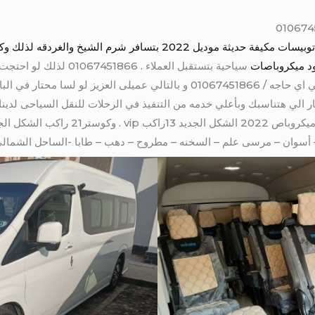
اتوبيسات مكيفة حديثة موديل 2022 بتسافر شرم الشيخ و
جود ميكروباصات
سياحية بتستقبل العملاء . 
البرامج هناك يعني متشلش هم العميل في اي حاجه / 01067451866 و بالتالي عميل
 الي هتناسبك وبأعلي خدمه من التنفيذ في الرحلات للنقل السياحى لدين
– أسوان – مرسى علم – السخنه – مطروح – دهب – طابا -الساحل الشمالي