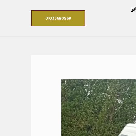
نو
01033680968