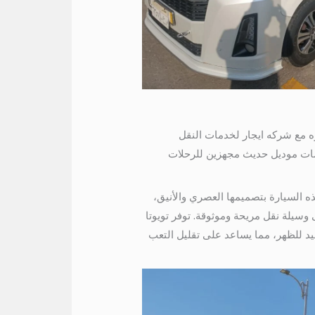
اره مع شركه ايجار لخدمات النقل
عيد كمان هتوفرلك باصات من 7 راكب الى 50 راكب جميع الباصات موديل حديث مجهزين للرحلات
ويوتا هاي أيس بـ 14 كرسيًا خيارًا ممتازًا. تتميز هذه السيارة بتصميمها العصري والأنيق،
تحتاج إلى وسيلة نقل مريحة وموثوقة. توفر تويوتا
د للظهر، مما يساعد على تقليل التعب