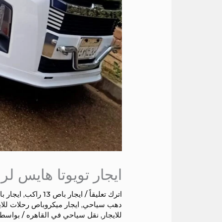
ايجار تويوتا هايس ل
اترك تعليقاً
/
ايجار باص 13 راكب
,
ايجار باص 15
دهب سياحي
,
ايجار ميكروباص رحلات للاي
للايجار
,
نقل سياحي في القاهره
/ بواسط