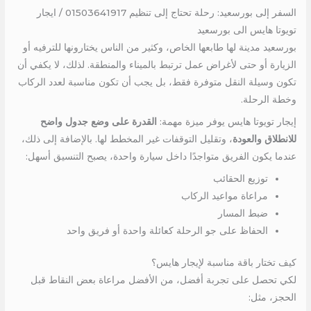
السفر إلى بورسعيد: رحلة تحتاج إلى تنظيم 01503641917 / ايجار
تويوتا هايس الى بورسعيد
بورسعيد مدينة لها طابعها الخاص، وكثير من الناس يختارونها للترفيه أو
الزيارة أو حتى لأغراض عمل ترتبط بالميناء والمنطقة. لذلك، لا يكفي أن
تكون وسيلة النقل متوفرة فقط، بل يجب أن تكون مناسبة لعدد الركاب
وخطة الرحلة.
إيجار تويوتا هايس يوفر ميزة مهمة:
القدرة على وضع جدول واضح
للانطلاق والعودة
، وتقليل التوقفات غير المخطط لها. بالإضافة إلى ذلك،
عندما يكون الفريق متواجدًا داخل سيارة واحدة، يصبح التنسيق أسهل:
توزيع الحقائب
مراعاة مواعيد الركاب
ضبط المسار
الحفاظ على جو الرحلة كعائلة واحدة أو فريق واحد
كيف تختار باقة مناسبة لإيجار هايس؟
لكي تحصل على تجربة أفضل، من الأفضل مراعاة بعض النقاط قبل
الحجز، مثل: