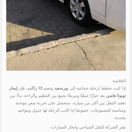
الخلاصة
إذا كنت تخطط لرحلة جماعية إلى
بورسعيد
وتضم
13 راكب
، فإن
إيجار
تويوتا هايس
يعد خيارًا عمليًا ومريحًا يجمع بين التنظيم والراحة. بدلًا من
تعقيد التنقل بين أكثر من سيارة، ستحصل على تجربة سفر موحدة
ومناسبة للمجموعات، خصوصًا إذا كانت الرحلة لها جدول ومواعيد
محددة.
مقر الشركة للنقل السياحي وايجار السيارات: