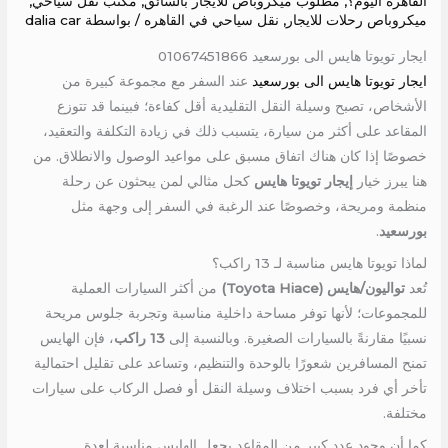
القاهره اليوم؟
,
مطلوب ميكروباص للايجار بالسائق
,
مكتب نقل سياحي
,
ميكروباص رحلات للايجار
,
نقل سياحي في القاهره
/ بواسطة
dalia car
ايجار تويوتا هايس الى بورسعيد 01067451866
ايجار تويوتا هايس الى بورسعيد
عند السفر مع مجموعة كبيرة من
الأشخاص، تصبح وسيلة النقل التقليدية أقل كفاءة؛ فبينما قد تتوزع
المقاعد على أكثر من سيارة، يتسبب ذلك في زيادة التكلفة والتعقيد،
خصوصًا إذا كان هناك اتفاق مسبق على مواعيد الوصول والانطلاق. من
هنا يبرز خيار
إيجار تويوتا هايس
كحل مثالي لمن يبحثون عن رحلة
منظمة ومريحة، وخصوصًا عند الرغبة في السفر إلى وجهة مثل
بورسعيد
.
لماذا تويوتا هايس مناسبة لـ 13 راكب؟
تُعد
تواليون/هايس (Toyota Hiace)
من أكثر السيارات العملية
للمجموعات؛ لأنها توفر مساحة داخلية مناسبة وتجربة جلوس مريحة
نسبيًا مقارنةً بالسيارات الصغيرة. وبالنسبة إلى
13 راكب
، فإن الهايس
تمنح المسافرين شعورًا بالوحدة والتنظيم، وتساعد على تقليل احتمالية
تأخر أي فرد بسبب اختلاف وسيلة النقل أو فصل الركاب على سيارات
مختلفة.
كما أن وجود عدد كبير من المقاعد يجعل الهايس مناسبة لعدة