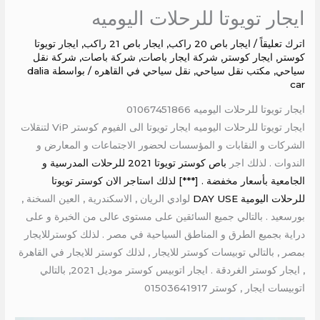
ايجار تويوتا للرحلات اليوميه
اترك تعليقاً
/
ايجار باص 20 راكب
,
ايجار باص 21 راكب
,
ايجار تويوتا
كوستر
,
ايجار كوستر
,
شركة ايجار باصات
,
شركة باصات
,
شركة نقل
سياحي
,
مكتب نقل سياحي
,
نقل سياحي في القاهره
/ بواسطة
dalia
car
ايجار تويوتا للرحلات اليوميه 01067451866
ايجار تويوتا للرحلات اليوميه ايجار تويوتا الى الفيوم كوستر ViP لتنقلات
الشركات و النقابات و المؤسسات لحضور الاجتماعات و المعارض و
الندوات . لذلك اجر
باص كوستر تويوتا 2021 للرحلات المدرسية و
الجامعية بأسعار مخفضة . [***] لذلك استاجر الان كوستر تويوتا
للرحلات اليومية DAY USE
لوادي الريان , الاسكندرية , العين السخنة ,
بورسعيد . بالتالي جميع السائقين على مستوى عالى من الخبرة و على
دراية بجميع الطرق و المناطق السياحية في مصر . لذلك كوسترللايجار
بمصر , بالتالي توبيسات كوستر للايجار , لذلك كوستر للايجار في القاهرة
, ايجار كوستر الغردقة . ايجار اتوبيس كوستر موديل 2021, بالتالي
اتوبيسات ايجار , كوستر 01503641917