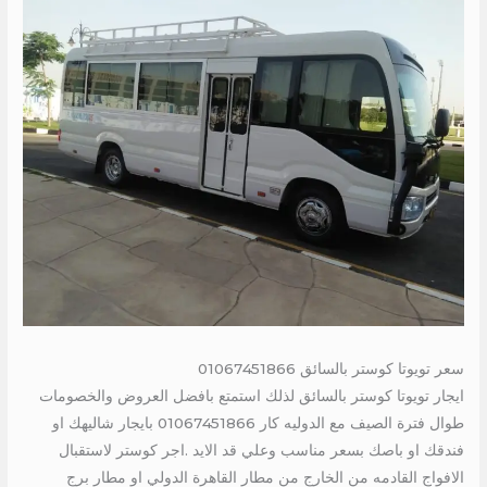
سعر تويوتا كوستر بالسائق 01067451866
ايجار تويوتا كوستر بالسائق لذلك استمتع بافضل العروض والخصومات
طوال فترة الصيف مع الدوليه كار 01067451866 بايجار شاليهك او
فندقك او باصك بسعر مناسب وعلي قد الايد .اجر كوستر لاستقبال
الافواج القادمه من الخارج من مطار القاهرة الدولي او مطار برج