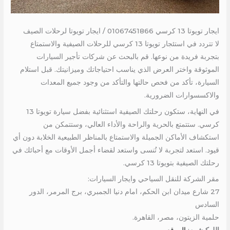
ايجار تويوتا 13 كرسي 01067451866 / ايجار تويوتا لرحلات الصيف
لا تتردد في استئجار تويوتا 13 كرسي للرحلات الصيفية والاستمتاع
بتجربة فريدة من نوعها. قم بالبحث عن شركات تأجير السيارات
الموثوقة واختر العرض الذي يناسب احتياجاتك وميزانيتك. قبل استلام
السيارة، تأكد من فحص حالتها والتأكد من وجود جميع المعدات
والاكسسوارات الضرورية.
في النهاية، ستكون رحلتك الصيفية استثنائية بفضل سيارة تويوتا 13
كرسي. ستتمتع بالحرية والراحة والأداء العالي، وستتمكن من
استكشاف الأماكن الجميلة والاستمتاع بالمناظر الطبيعية الخلابة دون أي
قيود. استعد لتجربة لا تُنسى واستعد لقضاء أجمل الأوقات مع أحبائك في
رحلتك الصيفية بتويوتا 13 كرسي.
مقر الشركة للنقل السياحي وايجار السيارات:
27 شارع ميدان ابن الحكم، امام دنيا الجمبري، برج المرمر، الدور
السادس
حلمية الزيتون، مصر، القاهرة.