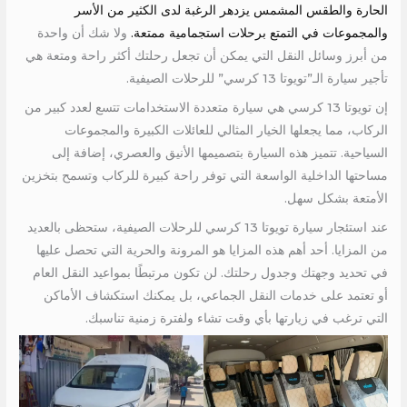
الحارة والطقس المشمس يزدهر الرغبة لدى الكثير من الأسر
والمجموعات في التمتع برحلات استجمامية ممتعة.
ولا شك أن واحدة
من أبرز وسائل النقل التي يمكن أن تجعل رحلتك أكثر راحة ومتعة هي
تأجير سيارة الـ”تويوتا 13 كرسي” للرحلات الصيفية.
إن تويوتا 13 كرسي هي سيارة متعددة الاستخدامات تتسع لعدد كبير من
الركاب، مما يجعلها الخيار المثالي للعائلات الكبيرة والمجموعات
السياحية. تتميز هذه السيارة بتصميمها الأنيق والعصري، إضافة إلى
مساحتها الداخلية الواسعة التي توفر راحة كبيرة للركاب وتسمح بتخزين
الأمتعة بشكل سهل.
عند استئجار سيارة تويوتا 13 كرسي للرحلات الصيفية، ستحظى بالعديد
من المزايا. أحد أهم هذه المزايا هو المرونة والحرية التي تحصل عليها
في تحديد وجهتك وجدول رحلتك. لن تكون مرتبطًا بمواعيد النقل العام
أو تعتمد على خدمات النقل الجماعي، بل يمكنك استكشاف الأماكن
التي ترغب في زيارتها بأي وقت تشاء ولفترة زمنية تناسبك.