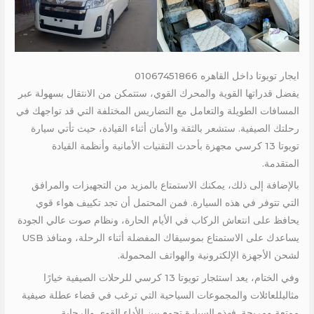
ايجار تويوتا داخل القاهره 01067451866
يفضل قدراتها القوية والمحرك القوي، ستتمكن من الانتقال بسهولة عبر
المسافات الطويلة والتعامل مع التضاريس المختلفة التي قد تواجهك في
رحلتك الصيفية. ستشعر بالثقة والأمان أثناء القيادة، حيث تأتي سيارة
تويوتا 13 كرسي مجهزة بأحدث التقنيات الأمانية وأنظمة القيادة
المتقدمة.
بالإضافة إلى ذلك، يمكنك الاستمتاع بالمزيد من التجهيزات والمرافق
التي تتوفر في هذه السيارة. فمن المحتمل أن تجد تكييف هواء قوي
يحافظ على انتعاش الركاب في الأيام الحارة، ونظام صوت عالي الجودة
يساعدك على الاستمتاع بموسيقاك المفضلة أثناء الرحلة، ومنافذ USB
لشحن الأجهزة الإلكترونية والهواتف المحمولة.
وفي الختام، يعد استئجار تويوتا 13 كرسي للرحلات الصيفية خيارًا
مثاليللعائلات والمجموعات السياحية التي ترغب في قضاء عطلة صيفية
ممتعة ومريحة. فهذه السيارة تجمع بين الأداء القوي والرحابة