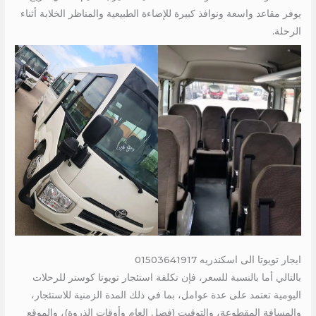
يوفر مقاعد واسعة ونوافذ كبيرة للإضاءة الطبيعية والمناظر الخلابة أثناء
الرحلة.
ايجار تويوتا الى اسكندريه 01503641917
بالتالي أما بالنسبة للسعر، فإن تكلفة استئجار تويوتا كوستر للرحلات
اليومية تعتمد على عدة عوامل، بما في ذلك المدة الزمنية للاستئجار،
والمسافة المقطوعة، والتوقيت (فصل العام وأوقات الذروة)، والموقع