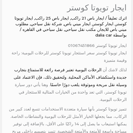
ايجار تويوتا كوستر
اترك تعليقاً
/
ايجار باص 21 راكب
,
ايجار باص 25 راكب
,
ايجار تويوتا
كوستر
,
ايجار كوستر
,
ايجار ميني باص
,
شركة نقل سياحي
,
مطلوب
ميني باص للايجار
,
مكتب نقل سياحي
,
نقل سياحي في القاهره
/
بواسطة
dalia car
ايجار تويوتا كوستر 01067451866
ايجار تويوتا كوستر سعر استئجار تويوتا كوستر للرحلات اليومية: راحة
وقيمة متميزة
لذلك لاشك أن
الرحلات اليومية تعتبر فرصة رائعة للاستمتاع بتجارب
جديدة واستكشاف الأماكن المحلية. ولتحقيق ذلك، فإن الاعتماد على
وسيلة نقل مريحة وموثوقة يلعب دورًا حاسمًا
. وهنا يأتي دور سيارة
تويوتا كوستر، التي تعد واحدة من الخيارات المثالية للاستئجار في
الرحلات اليومية.
تتميز تويوتا كوستر بأنها سيارة متعددة الاستخدامات تتسع لعدد كبير من
الركاب، مما يجعلها الخيار الأمثل للرحلات اليومية والنشاطات الخاصة.
يمكنها استيعاب ما يصل إلى 14 راكبًا على الأقل، بالإضافة إلى توفير
مساحة واسعة للأمتعة والأمتعة الشخصية. تتميز بتصميم داخلي مريح