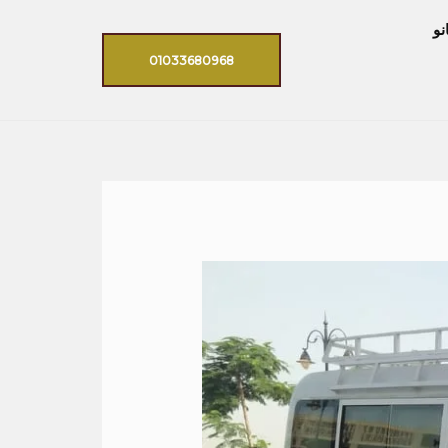
نو
01033680968