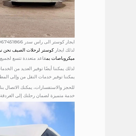
ايجار كوستر الى راس سدر 01067451866
لذلك ايجار
كوستر لرحلات الصيف نحن نوفر
ميكروباصات بم
قاعد متعددة تتسع لجميع 
لذلك يمكننا أيضًا توفير العديد من الخد
يمكننا توفير خدمات النقل من وإلى المطا
للحجز والاستفسارات، يمكنك الاتصال بنا
خدمة متميزة لضمان رحلتك إلى الغردقة 