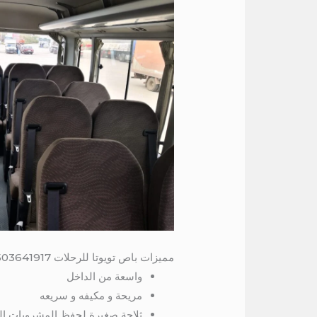
مميزات باص تويوتا للرحلات 01503641917 / ايجار تويوتا كوستر 21 راكب
واسعة من الداخل
مريحة و مكيفه و سريعه
ثلاجة صغيرة لحفظ المشروبات الب