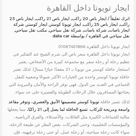
ايجار تويوتا داخل القاهرة
اترك تعليقاً
/
ايجار باص 20 راكب
,
ايجار باص 21 راكب
,
ايجار باص 23
راكب
,
ايجار باص 25 راكب
,
ايجار تويوتا كوستر
,
ايجار كوستر
,
شركة
ايجار باصات
,
شركة باصات
,
شركة نقل سياحي
,
مكتب نقل سياحي
,
نقل سياحي في القاهره
/ بواسطة
dalia car
ايجار تويوتا داخل القاهرة 01067451866
ايجار تويوتا داخل القاهرة سعر باص الى شرم الشيخ عند التفكير في
تنظيم رحلة أو رحلة سفر مع مجموعة كبيرة من الأشخاص، يعتبر
استئجار حافلة كوستر من تويوتا بـ 21 مقعدًا خيارًا ممتازًا. لذلك تعتبر
حافلة تويوتا كوستر واحدة من الخيارات الأكثر شيوعًا وشعبية للنقل
الجماعي في العديد من الدول. فهي توفر الراحة والأمان والمرونة التي
يحتاجها المسافرون خلال الرحلات الطويلة والقصيرة على حد سواء.
لذلك تتميز حافلة
تويوتا كوستر بتصميمها الأنيق والعصري، وتوفر مقاعد
واسعة ومريحة للركاب. تتسع الحافلة لما يصل إلى 21 راكبًا،
مما يجعلها
مثالية للجماعات الكبيرة مثل العائلات، والأصدقاء، والفرق الرياضية،
والمؤسسات التعليمية، وحتى الشركات. بغض النظر عن طبيعة الرحلة،
سواء كانت رحلة سياحية، أو رحلة عمل، أو حتى رحلة ترفيهية، فإن