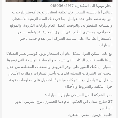
ايجار تويوتا الى اسكندريه 01503641917
بالتالي أما بالنسبة للسعر، فإن تكلفة استئجار تويوتا كوستر للرحلات
اليومية تعتمد على عدة عوامل، بما في ذلك المدة الزمنية للاستئجار،
والمسافة المقطوعة، والتوقيت (فصل العام وأوقات الذروة)، والموقع
الجغرافي، ومستوى الطلب في السوق المحلية. قد يتفاوت سعر
الاستئجار أيضًا بناءً على سياسة الشركة التي تقدم خدمة تأجير
السيارات.
مع ذلك، يمكن القول بشكل عام أن استئجار تويوتا كوستر يعتبر اقتصاديًا
نسبيًا بالنسبة لعدد الركاب الذي يتسع له والمساحة الواسعة التي توفرها
السيارة. يمكنك العثور على توفر العروض والصفقات المختلفة من خلال
البحث عبر الشركات المحلية لخدمات تأجير السيارات ومقارنة الأسعار.
يفضل أن تتواصل مع الشركات مباشرةً للحصول على معلومات دقيقة
حول التكلفة والشروط والأحكام.
مقر الشركة للنقل السياحي وايجار السيارات:
27 شارع ميدان ابن الحكم، امام دنيا الجمبري، برج المرمر، الدور
السادس
حلمية الزيتون، مصر، القاهرة.