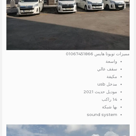
مميزات تويوتا هايس 01067451866
واسعة
سقف عالي
مكيفة
مدخل usb
موديل حديث 2021
14 راكب
بها شبكة
sound system