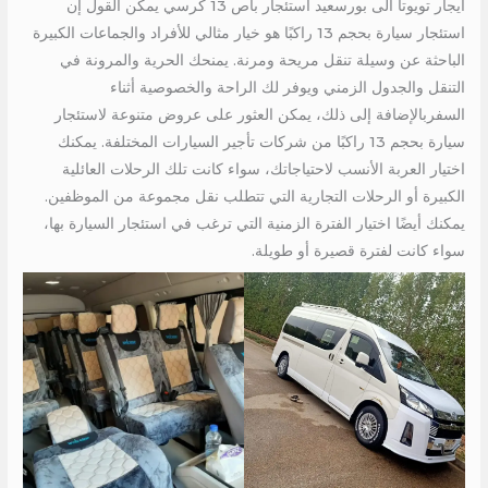
ايجار تويوتا الى بورسعيد استئجار باص 13 كرسي يمكن القول إن
استئجار سيارة بحجم 13 راكبًا هو خيار مثالي للأفراد والجماعات الكبيرة
الباحثة عن وسيلة تنقل مريحة ومرنة. يمنحك الحرية والمرونة في
التنقل والجدول الزمني ويوفر لك الراحة والخصوصية أثناء
السفربالإضافة إلى ذلك، يمكن العثور على عروض متنوعة لاستئجار
سيارة بحجم 13 راكبًا من شركات تأجير السيارات المختلفة. يمكنك
اختيار العربة الأنسب لاحتياجاتك، سواء كانت تلك الرحلات العائلية
الكبيرة أو الرحلات التجارية التي تتطلب نقل مجموعة من الموظفين.
يمكنك أيضًا اختيار الفترة الزمنية التي ترغب في استئجار السيارة بها،
سواء كانت لفترة قصيرة أو طويلة.