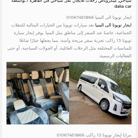
سياحي
,
ميكروباص رحلات للايجار
,
نقل سياحي في القاهره
/ بواسطة
dalia car
ايجار تويوتا الى المنيا 01067451866
ايجار تويوتا الى المنيا
تعد سيارات تويوتا من الخيارات المثالية للتنقلات
الجماعية، خاصةً عند السفر إلى مناطق مثل المنيا. يوفر إيجار سيارة
تويوتا 13 راكب تجربة سفر مريحة وآمنة، مما يجعلها خيارًا شائعًا
للمناسبات المختلفة مثل الرحلات العائلية، أو الجولات السياحية، أو حتى
الفعاليات الرسمية.
مزايا إيجار تويوتا 13 راكب 01067451866