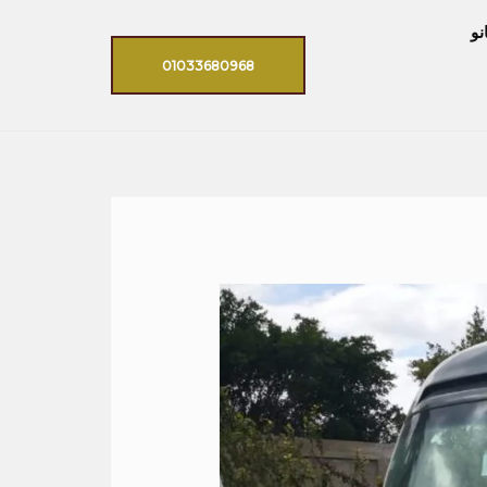
نو
01033680968