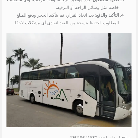
خاصة مثل وسائل الراحة أو الترفيه.
التأكيد والدفع
: بعد اتخاذ القرار، قم بتأكيد الحجز ودفع المبلغ
المطلوب. احتفظ بنسخة من العقد لتفادي أي مشكلات لاحقًا.
نصائح لرحلة ناجحة 01503641917