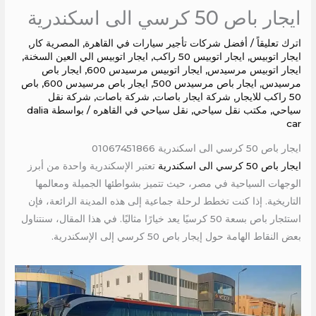
ايجار باص 50 كرسي الى اسكندرية
اترك تعليقاً
/
أفضل شركات تأجير سيارات في القاهرة
,
المصرية كار
,
ايجار اتوبيس
,
ايجار اتوبيس 50 راكب
,
ايجار اتوبيس الي العين السخنة
,
ايجار اتوبيس مرسيدس
,
ايجار اتوبيس مرسيدس 600
,
ايجار باص
مرسيدس
,
ايجار باص مرسيدس 500
,
ايجار باص مرسيدس 600
,
باص
50 راكب للايجار
,
شركة ايجار باصات
,
شركة باصات
,
شركة نقل
سياحي
,
مكتب نقل سياحي
,
نقل سياحي في القاهره
/ بواسطة
dalia
car
ايجار باص 50 كرسي الى اسكندرية 01067451866
ايجار باص 50 كرسي الى اسكندرية
تعتبر الإسكندرية واحدة من أبرز
الوجهات السياحية في مصر، حيث تتميز بشواطئها الجميلة ومعالمها
التاريخية. إذا كنت تخطط لرحلة جماعية إلى هذه المدينة الرائعة، فإن
استئجار باص بسعة 50 كرسيًا يعد خيارًا مثاليًا. في هذا المقال، سنتناول
بعض النقاط الهامة حول إيجار باص 50 كرسي إلى الإسكندرية.