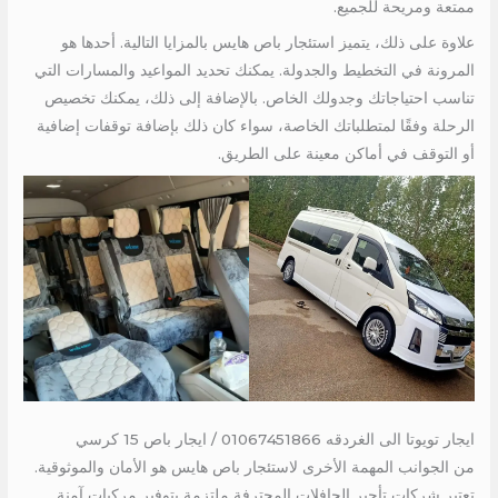
ممتعة ومريحة للجميع.
علاوة على ذلك، يتميز استئجار باص هايس بالمزايا التالية. أحدها هو
المرونة في التخطيط والجدولة. يمكنك تحديد المواعيد والمسارات التي
تناسب احتياجاتك وجدولك الخاص. بالإضافة إلى ذلك، يمكنك تخصيص
الرحلة وفقًا لمتطلباتك الخاصة، سواء كان ذلك بإضافة توقفات إضافية
أو التوقف في أماكن معينة على الطريق.
ايجار تويوتا الى الغردقه 01067451866 / ايجار باص 15 كرسي
من الجوانب المهمة الأخرى لاستئجار باص هايس هو الأمان والموثوقية.
تعتبر شركات تأجير الحافلات المحترفة ملتزمة بتوفير مركبات آمنة