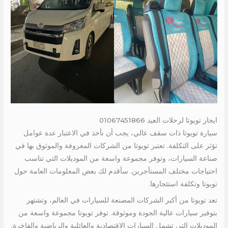
ايجار تويوتا لرحلات العيد 01067451866
سيارة تويوتا ذات سقف عالي، يجب أن نأخذ في الاعتبار عدة عوامل
تؤثر على التكلفة. تعتبر تويوتا من الشركات المعروفة والموثوق بها في
صناعة السيارات، وتوفر مجموعة واسعة من الموديلات التي تناسب
احتياجات مختلف المستأجرين. سأقدم لك بعض المعلومات العامة حول
تويوتا وتكلفة استئجارها.
تعد تويوتا من أكبر الشركات المصنعة للسيارات في العالم، وتشتهر
بتوفير سيارات عالية الجودة وموثوقة. توفر تويوتا مجموعة واسعة من
الموديلات التي تشمل السيارات الاقتصادية والعائلية والرياضية والفاخرة.