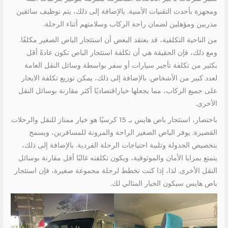
ومجهزة بأحدث التقنيات الأمنية. بالإضافة إلى ذلك، يتم توظيف سائقين
مدربين ومؤهلين لضمان راحة الركاب وسلامتهم أثناء الرحلة.
من الناحية التكلفية، قد يعتقد البعض أن استئجار الباص الصغير مكلفًا.
ومع ذلك، فإن الحقيقة هي أن تكلفة استئجار الباص تكون عادةً أقل
بكثير من تكلفة تأجير سيارات أو سفر بواسطة وسائل النقل العامة
لعدد كبير من الأشخاص. بالإضافة إلى ذلك، يمكن توزيع تكلفة الايجار
على جميع الركاب، مما يجعلها خياراقتصاديًا أكثر مقارنة بوسائل النقل
الأخرى.
باختصار، استئجار باص هايس بـ 15 كرسيًا هو خيار ممتاز للنقل والرحلات
القصيرة. يوفر الباص الصغير الراحة والمرونة للمسافرين، ويسمح
بتخصيص الجدولة وتلبية احتياجات الرحلة الفردية. بالإضافة إلى ذلك،
يتمتع بمزايا الأمان والموثوقية، ويكون تكلفته غالبًا أقل مقارنة بوسائل
النقل الأخرى. لذا، إذا كنت تخطط لرحلة مجموعة صغيرة، فإن استئجار
باص هايس سيكون الخيار المثالي لك.