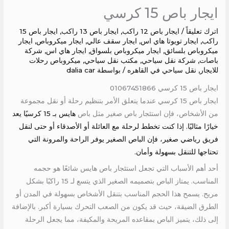
ايجار باص 15 كرسي
اترك تعليقاً
/
ايجار باص 12 راكب
,
ايجار باص 13 راكب
,
ايجار باص 15
راكب
,
ايجار تويوتا هاي اس
,
ايجار سقف عالي
,
ايجار ميكروباص
,
ايجار
ميكروباص بلسائق
,
ايجار ميكروباص بلسواق
,
ايجار هاي اس
,
شركة
باصات
,
شركة نقل سياحي
,
مكتب نقل سياحي
,
ميكروباص رحلات
للايجار
,
نقل سياحي في القاهره
/ بواسطة
dalia car
ايجار باص 15 كرسي 01067451866
ايجار باص 15 كرسي عندما يتعلق الأمر بتنظيم رحلة أو نقل مجموعة
من الأشخاص، فإن استئجار باص صغير مثل باص
هايس بـ 15 كرسيًا يعد
خيارًا مثاليًا. إذا كنت تخطط لرحلة مع العائلة أو الأصدقاء أو حتى لنقل
فريق رياضي صغير، فإن الباص الصغير يوفر الراحة والمرونة التي
تحتاجها للتنقل بسهولة وأمان.
أحد أهم الأسباب التي تجعل استئجار باص هايس شائعًا هو حجمه
المناسب. يمتاز الباص بتصميمه الصغير الذي يتسع لـ 15 راكبًا بشكل
مريح. يسمح هذا الحجم المناسب بتنقل الأشخاص بسهولة في المدن أو
الطرق الضيقة، حيث قد يكون من الصعب التحرك بسيارة أكبر. بالإضافة
إلى ذلك، يتميز الباص بمقاعده المريحة والمكيفة، مما يجعل الرحلة