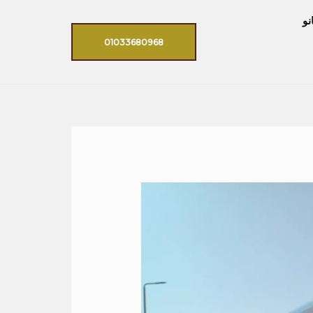
نو
01033680968