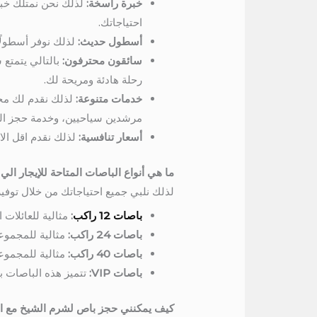
خبرة راسخة:
لذلك نحن نمتلك خبر
احتياجاتك.
أسطول حديث:
لذلك نوفر أسطولًا
سائقون محترفون:
بالتالي يتمتع 
رحلة هادئة ومريحة لك.
خدمات متنوعة:
لذلك نقدم لك مجم
مرشدين سياحيين، وخدمة حجز الف
أسعار تنافسية:
لذلك نقدم اقل الا
ما هي أنواع الباصات المتاحة للإيجار ال
لذلك نلبي جميع احتياجاتك من خلال توفي
باصات 12 راكب
:
مثالية للعائلات
باصات 24 راكب:
مثالية للمجموع
باصات 40 راكب:
مثالية للمجموعا
باصات VIP:
تتميز هذه الباصات 
كيف يمكنني حجز باص لشرم الشيخ مع ال