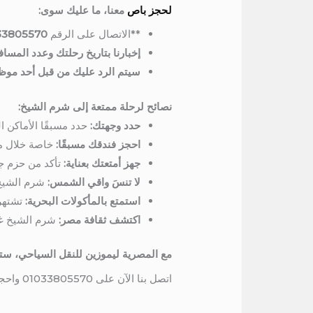
لحجز باص
معنا، ما عليك سوى:
**الاتصال على الرقم
33805570
إخبارنا بتاريخ رحلتك وعدد المسا
سيتم الرد عليك من قبل أحد موظفي
نصائح لرحلة ممتعة إلى شرم الشيخ:
حدد وجهتك:
حدد مسبقًا الأماكن 
احجز فندقك مسبقًا:
خاصة خلال مو
جهز أمتعتك بعناية:
تأكد من حزم جم
لا تنسَ واقي الشمس:
شرم الشيخ 
استمتع بالمأكولات البحرية:
تشتهر 
اكتشف ثقافة مصر:
شرم الشيخ غنية
مع المصرية ليموزين للنقل السياحي، ستست
اتصل بنا الآن على 01033805570 واحجز باصك واستكشف جمال شرم الشيخ!