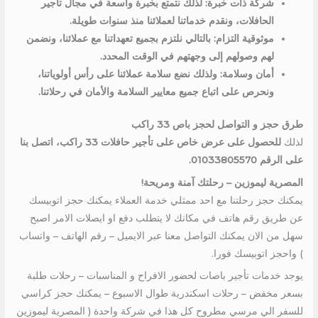
شركة ذات خبرة: لذلك نتمتع بخبرة واسعة في مجال تأجير
الحافلات، ونقدم خدماتنا لعملائنا منذ سنوات طويلة.
موثوقية التزام: بالتالي نلتزم بجميع تعهداتنا مع عملائنا، ونضمن
لهم وصولهم إلى وجهتهم في الوقت المحدد.
أمان وسلامة: ولذلك نضع سلامة عملائنا على رأس أولوياتنا،
ونحرص على اتباع جميع معايير السلامة والأمان في رحلاتنا.
طرق حجز و التواصل لحجز باص 33 راكب
لذلك
للحصول على عرض خاص على تأجير حافلات 33 راكب، اتصل بنا
على الرقم 01033805570.
المصرية ليموزين – رحلتك آمنة ومريحة!
يمكنك حجز رحلتنا مع احد ممثلي خدمة العملاء يمكنك حجز اتوبيسك
عن طريق رقم هاتف في مكانك لا يتطلب دفع او ايصلات الامر اصبح
سهل من الان يمكنك التواصل معنا عبر الايميل – رقم الهاتف – واتساب
) واحجز اتوبيسك فورا.
يوجد خدمات تأجير باصات لحضور الافراح و المناسبات – رحلات طلبة
بسعر مخفض – رحلات اسكندرية طوال الاسبوع – يمكنك حجز كراسي
للسفر الي مرسي مطروح كل هذا في شركة واحدة ( المصرية ليموزين