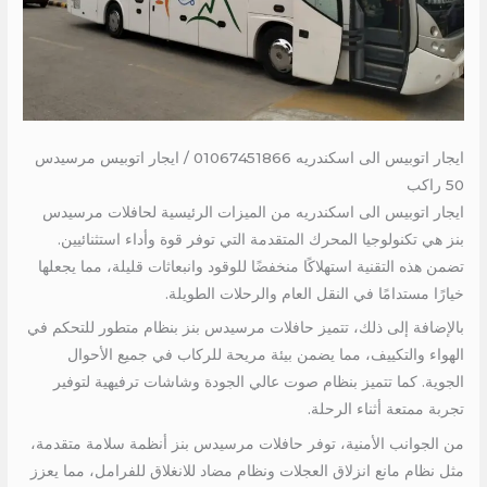
ايجار اتوبيس الى اسكندريه 01067451866 / ايجار اتوبيس مرسيدس
50 راكب
ايجار اتوبيس الى اسكندريه من الميزات الرئيسية لحافلات مرسيدس
بنز هي تكنولوجيا المحرك المتقدمة التي توفر قوة وأداء استثنائيين.
تضمن هذه التقنية استهلاكًا منخفضًا للوقود وانبعاثات قليلة، مما يجعلها
خيارًا مستدامًا في النقل العام والرحلات الطويلة.
بالإضافة إلى ذلك، تتميز حافلات مرسيدس بنز بنظام متطور للتحكم في
الهواء والتكييف، مما يضمن بيئة مريحة للركاب في جميع الأحوال
الجوية. كما تتميز بنظام صوت عالي الجودة وشاشات ترفيهية لتوفير
تجربة ممتعة أثناء الرحلة.
من الجوانب الأمنية، توفر حافلات مرسيدس بنز أنظمة سلامة متقدمة،
مثل نظام مانع انزلاق العجلات ونظام مضاد للانغلاق للفرامل، مما يعزز