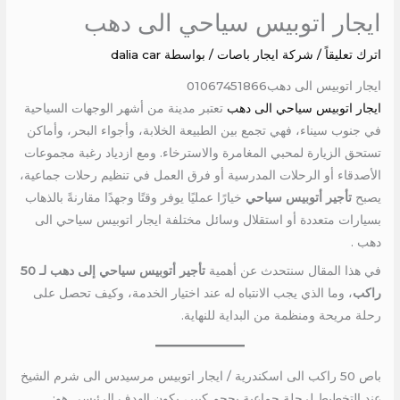
ايجار اتوبيس سياحي الى دهب
اترك تعليقاً
/
شركة ايجار باصات
/ بواسطة
dalia car
ايجار اتوبيس الى دهب01067451866
ايجار اتوبيس سياحي الى دهب
تعتبر مدينة من أشهر الوجهات السياحية
في جنوب سيناء، فهي تجمع بين الطبيعة الخلابة، وأجواء البحر، وأماكن
تستحق الزيارة لمحبي المغامرة والاسترخاء. ومع ازدياد رغبة مجموعات
الأصدقاء أو الرحلات المدرسية أو فرق العمل في تنظيم رحلات جماعية،
يصبح
تأجير أتوبيس سياحي
خيارًا عمليًا يوفر وقتًا وجهدًا مقارنةً بالذهاب
بسيارات متعددة أو استقلال وسائل مختلفة ايجار اتوبيس سياحي الى
دهب .
في هذا المقال سنتحدث عن أهمية
تأجير أتوبيس سياحي إلى دهب لـ 50
راكب
، وما الذي يجب الانتباه له عند اختيار الخدمة، وكيف تحصل على
رحلة مريحة ومنظمة من البداية للنهاية.
باص 50 راكب الى اسكندرية / ايجار اتوبيس مرسيدس الى شرم الشيخ
عند التخطيط لرحلة جماعية بحجم كبير، يكون الهدف الرئيسي هو: