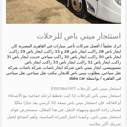
استئجار ميني باص للرحلات
اترك تعليقاً
/
أفضل شركات تأجير سيارات في القاهرة
,
المصرية كار
,
ايجار باص 28 راكب
,
ايجار باص 28 و 33 راكب
,
ايجار باص 29 راكب
,
ايجار باص 30 راكب
,
ايجار باص 30 راكب سياحي حديث
,
ايجار باص 31
راكب
,
ايجار باص 32 راكب
,
ايجار باص 33 راكب
,
ايجار باص
متسوبيشي
,
ايجار ميني باص
,
شركة ايجار باصات
,
شركة باصات
,
شركة
نقل سياحي
,
مطلوب ميني باص للايجار
,
مكتب نقل سياحي
,
نقل سياحي
في القاهره
/ بواسطة
dalia car
استئجار ميني باص للرحلات 01503641917
استئجار ميني باص للرحلات إذا كنت تخطط لرحلة جماعية مع الأصدقاء
أو العائلة، فإن استئجار ميني باص بسعة 32 كرسي يعد خيارًا مثاليًا
لضمان راحة الجميع وسهولة التنقل. في هذا المقال، سنستعرض فوائد
استئجار ميني باص، وكيفية اختيار الشركة المناسبة، وأهم النصائح لجعل
تجربتك أكثر سلاسة.