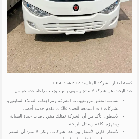
كيفية اختيار الشركة المناسبة 01503641917
عند البحث عن شركة لاستئجار ميني باص، يجب مراعاة عدة عوامل:
السمعة: تحقق من تقييمات الشركة ومراجعات العملاء السابقين.
الشركات ذات السمعة الجيدة غالبًا ما تقدم خدمة أفضل.
الأسطول: تأكد من أن الشركة تمتلك ميني باصات جيدة الصيانة
ومجهزة بكافة وسائل الراحة.
الأسعار: قارن الأسعار بين عدة شركات، ولكن لا تنسَ أن السعر