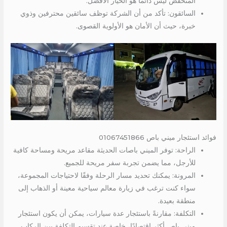
المنخفض ليس دائمًا هو الخيار الأفضل.
السائقون: تأكد من أن الشركة توظف سائقين محترفين وذوي
خبرة، حيث أن الأمان هو الأولوية القصوى.
فوائد استئجار ميني باص 01067451866
الراحة: توفر الميني باصات الحديثة مقاعد مريحة ومساحة كافية
للأرجل، مما يضمن تجربة سفر مريحة للجميع.
المرونة: يمكنك تحديد مسار الرحلة وفقًا لاحتياجات المجموعة،
سواء كنت ترغب في زيارة معالم سياحية معينة أو الذهاب إلى
منطقة بعيدة.
التكلفة: مقارنةً باستئجار عدة سيارات، يمكن أن يكون استئجار
ميني باص أكثر اقتصادًا، خاصة عند تقسيم التكلفة بين الركاب.