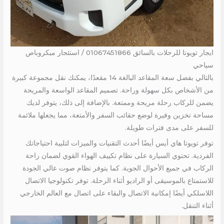
ايجار تويوتا للرحلات بالسائق 01067451866 / استئجار ميكروباص
سياحي
بالتالي بفضل سعة المقاعد البالغة 14 مقعدًا، يمكنك نقل مجموعة كبيرة
من الأشخاص بكل سهولة وراحة. تصميم المقاعد الواسعة والمريحة
يضمن للركاب رحلة مريحة وممتعة. بالإضافة إلى ذلك، يتوفر لديك
مساحة تخزين وفيرة لوضع حقائب السفر والأمتعة، مما يجعلها ملائمة
للسفر على مدى فترات طويلة.
توفر تويوتا هاي أيس أيضًا أحدث التقنيات والميزات لتلبية احتياجاتك
الفردية. تحتوي السيارة على نظام تكييف الهواء القوي لضمان راحة
الركاب في جميع الأحوال الجوية. كما يتوفر نظام صوت عالي الجودة
للاستمتاع بالموسيقى أو الراديو أثناء الرحلة. توفر تكنولوجيا الاتصال
اللاسلكي أيضًا إمكانية الاتصال والبقاء على اتصال مع العالم الخارجي
أثناء التنقل.