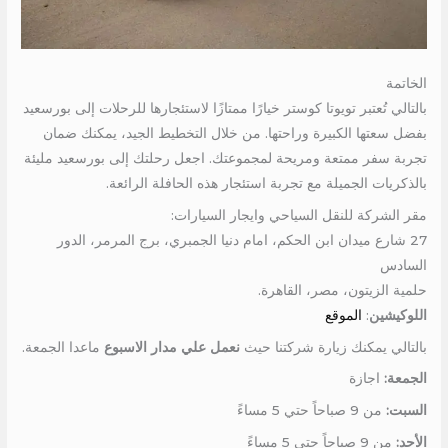
الخاتمة
بالتالي تُعتبر تويوتا كوستر خيارًا ممتازًا لاستئجارها للرحلات إلى بورسعيد
بفضل سعتها الكبيرة وراحتها. من خلال التخطيط الجيد، يمكنك ضمان
تجربة سفر ممتعة ومريحة لمجموعتك. اجعل رحلتك إلى بورسعيد مليئة
بالذكريات الجميلة مع تجربة استئجار هذه الحافلة الرائعة.
مقر الشركة للنقل السياحي وايجار السيارات:
27 شارع ميدان ابن الحكم، امام دنيا الجمبري، برج المرمر، الدور
السادس
حلمية الزيتون، مصر، القاهرة.
اللوكيشين
:
الموقع
بالتالي يمكنك زيارة شركتنا حيث
نعمل علي مدار الاسبوع
ماعدا الجمعة.
الجمعة:
اجازة
السبت:
من 9 صباحاً حتي 5 مساءً
الأحد:
من 9 صباحاً حتي 5 مساءً