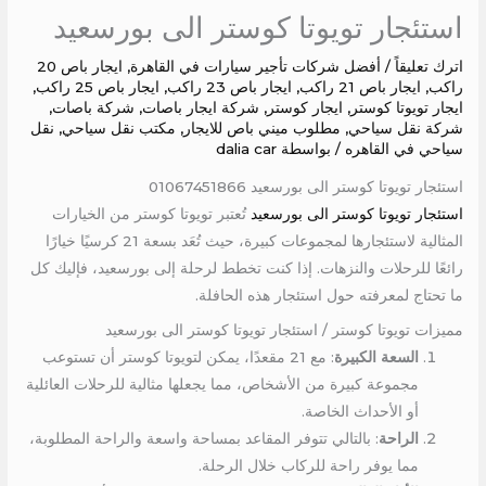
استئجار تويوتا كوستر الى بورسعيد
اترك تعليقاً
/
أفضل شركات تأجير سيارات في القاهرة
,
ايجار باص 20
راكب
,
ايجار باص 21 راكب
,
ايجار باص 23 راكب
,
ايجار باص 25 راكب
,
ايجار تويوتا كوستر
,
ايجار كوستر
,
شركة ايجار باصات
,
شركة باصات
,
شركة نقل سياحي
,
مطلوب ميني باص للايجار
,
مكتب نقل سياحي
,
نقل
سياحي في القاهره
/ بواسطة
dalia car
استئجار تويوتا كوستر الى بورسعيد 01067451866
استئجار تويوتا كوستر الى بورسعيد
تُعتبر تويوتا كوستر من الخيارات
المثالية لاستئجارها لمجموعات كبيرة، حيث تُعَد بسعة 21 كرسيًا خيارًا
رائعًا للرحلات والنزهات. إذا كنت تخطط لرحلة إلى بورسعيد، فإليك كل
ما تحتاج لمعرفته حول استئجار هذه الحافلة.
مميزات تويوتا كوستر / استئجار تويوتا كوستر الى بورسعيد
السعة الكبيرة
: مع 21 مقعدًا، يمكن لتويوتا كوستر أن تستوعب
مجموعة كبيرة من الأشخاص، مما يجعلها مثالية للرحلات العائلية
أو الأحداث الخاصة.
الراحة
: بالتالي تتوفر المقاعد بمساحة واسعة والراحة المطلوبة،
مما يوفر راحة للركاب خلال الرحلة.