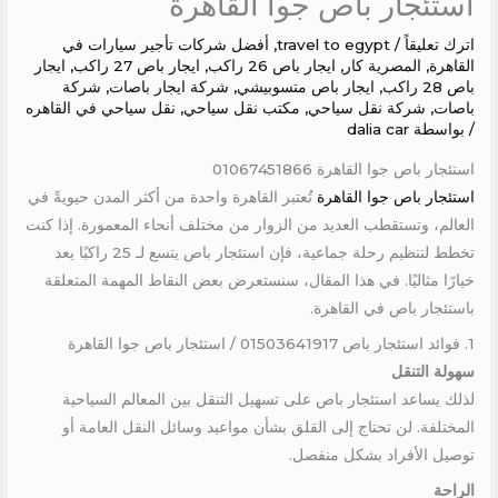
استئجار باص جوا القاهرة
اترك تعليقاً
/
travel to egypt
,
أفضل شركات تأجير سيارات في
القاهرة
,
المصرية كار
,
ايجار باص 26 راكب
,
ايجار باص 27 راكب
,
ايجار
باص 28 راكب
,
ايجار باص متسوبيشي
,
شركة ايجار باصات
,
شركة
باصات
,
شركة نقل سياحي
,
مكتب نقل سياحي
,
نقل سياحي في القاهره
/ بواسطة
dalia car
استئجار باص جوا القاهرة 01067451866
استئجار باص جوا القاهرة
تُعتبر القاهرة واحدة من أكثر المدن حيويةً في
العالم، وتستقطب العديد من الزوار من مختلف أنحاء المعمورة. إذا كنت
تخطط لتنظيم رحلة جماعية، فإن استئجار باص يتسع لـ 25 راكبًا يعد
خيارًا مثاليًا. في هذا المقال، سنستعرض بعض النقاط المهمة المتعلقة
باستئجار باص في القاهرة.
1. فوائد استئجار باص 01503641917 / استئجار باص جوا القاهرة
سهولة التنقل
لذلك يساعد استئجار باص على تسهيل التنقل بين المعالم السياحية
المختلفة. لن تحتاج إلى القلق بشأن مواعيد وسائل النقل العامة أو
توصيل الأفراد بشكل منفصل.
الراحة