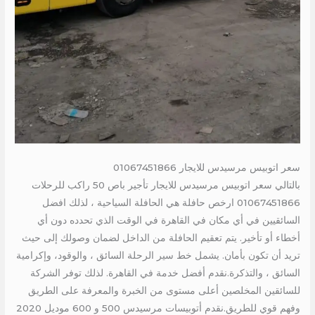
سعر اتوبيس مرسيدس للايجار 01067451866
بالتالي سعر اتوبيس مرسيدس للايجار تأجير باص 50 راكب للرحلات
01067451866 ارخص حافلة هي الحافلة السياحية ، لذلك افضل
السائقيين في أي مكان في القاهرة في الوقت الذي تحدده دون أي
أخطاء أو تأخير. يتم تعقيم الحافلة من الداخل لضمان وصولك إلى حيث
تريد أن تكون بأمان. يشمل خط سير الرحلة السائق ، والوقود، وإكرامية
السائق ، والتذكرة.نقدم أفضل خدمة في القاهرة. لذلك توفر الشركة
للسائقين المخلصين أعلى مستوى من الخبرة والمعرفة على الطريق
وفهم قوي للطريق.نقدم أتوبيسات مرسيدس 500 و 600 موديل 2020