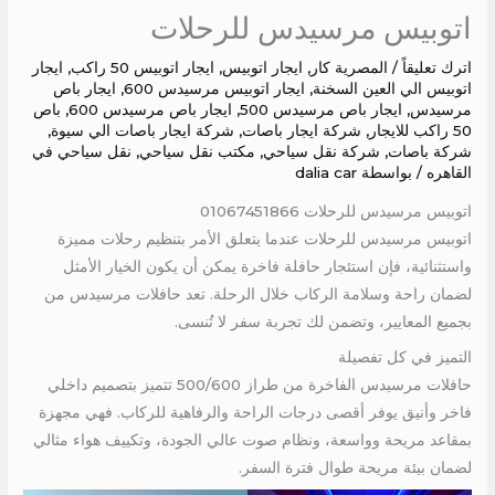
اتوبيس مرسيدس للرحلات
اترك تعليقاً
/
المصرية كار
,
ايجار اتوبيس
,
ايجار اتوبيس 50 راكب
,
ايجار
اتوبيس الي العين السخنة
,
ايجار اتوبيس مرسيدس 600
,
ايجار باص
مرسيدس
,
ايجار باص مرسيدس 500
,
ايجار باص مرسيدس 600
,
باص
50 راكب للايجار
,
شركة ايجار باصات
,
شركة ايجار باصات الي سيوة
,
شركة باصات
,
شركة نقل سياحي
,
مكتب نقل سياحي
,
نقل سياحي في
القاهره
/ بواسطة
dalia car
اتوبيس مرسيدس للرحلات 01067451866
اتوبيس مرسيدس للرحلات عندما يتعلق الأمر بتنظيم رحلات مميزة
واستثنائية، فإن استئجار حافلة فاخرة يمكن أن يكون الخيار الأمثل
لضمان راحة وسلامة الركاب خلال الرحلة. تعد حافلات مرسيدس من
بجميع المعايير، وتضمن لك تجربة سفر لا تُنسى.
التميز في كل تفصيلة
حافلات مرسيدس الفاخرة من طراز 500/600 تتميز بتصميم داخلي
فاخر وأنيق يوفر أقصى درجات الراحة والرفاهية للركاب. فهي مجهزة
بمقاعد مريحة وواسعة، ونظام صوت عالي الجودة، وتكييف هواء مثالي
لضمان بيئة مريحة طوال فترة السفر.