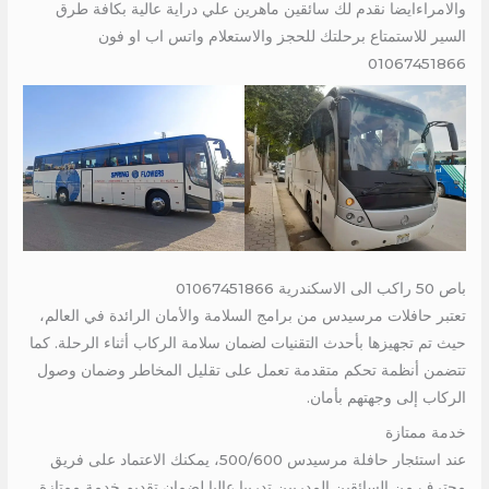
والامراءايضا نقدم لك سائقين ماهرين علي دراية عالية بكافة طرق
السير للاستمتاع برحلتك للحجز والاستعلام واتس اب او فون
01067451866
باص 50 راكب الى الاسكندرية 01067451866
تعتبر حافلات مرسيدس من برامج السلامة والأمان الرائدة في العالم،
حيث تم تجهيزها بأحدث التقنيات لضمان سلامة الركاب أثناء الرحلة. كما
تتضمن أنظمة تحكم متقدمة تعمل على تقليل المخاطر وضمان وصول
الركاب إلى وجهتهم بأمان.
خدمة ممتازة
عند استئجار حافلة مرسيدس 500/600، يمكنك الاعتماد على فريق
محترف من السائقين المدربين تدريبا عاليا لضمان تقديم خدمة ممتازة