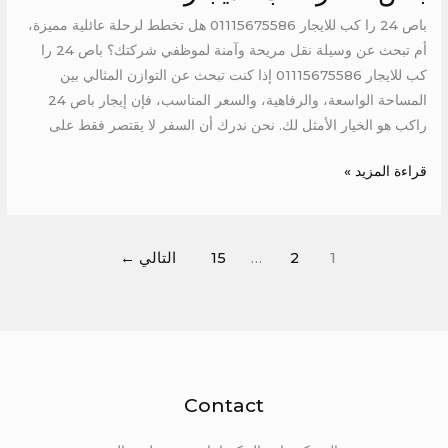
باص 24 را كب للايجار 01115675586 هل تخطط لرحلة عائلية مميزة،
أم تبحث عن وسيلة نقل مريحة وآمنة لموظفي شركتك؟ باص 24 را
كب للايجار 01115675586 إذا كنت تبحث عن التوازن المثالي بين
المساحة الواسعة، والرفاهية، والسعر المناسب، فإن إيجار باص 24
راكب هو الخيار الأمثل لك. نحن ندرك أن السفر لا يقتصر فقط على
قراءة المزيد »
1
2
…
15
التالي
←
Contact