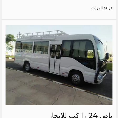
قراءة المزيد »
باص
24
را
كب
للايجار
باص 24 را كب للايجار