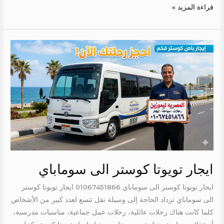
قراءة المزيد »
ايجار
تويوتا
كوستر
الى
سوماباي
ايجار تويوتا كوستر الى سوماباي
ايجار تويوتا كوستر الى سوماباي 01067451866 ايجار تويوتا كوستر
الى سوماباي تزداد الحاجة إلى وسيلة نقل تتسع لعدد كبير من الأشخاص
كلما كانت هناك رحلات عائلية، رحلات عمل جماعية، مناسبات مدرسية،