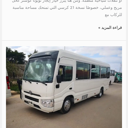
أو تنقلات سياحية منظمة. ومن هنا يبرز خيار إيجار تويوتا كوستر كحل
مريح وعملي، خصوصًا نسخة 21 كرسي التي تمنحك مساحة مناسبة
للركاب مع
قراءة المزيد »
تاجير
باص
الى
العين
السخنه