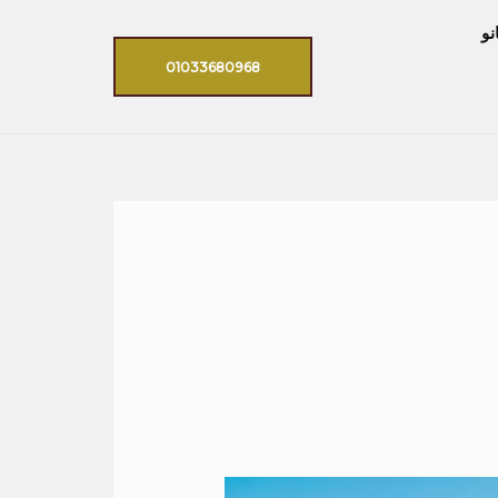
نو
01033680968