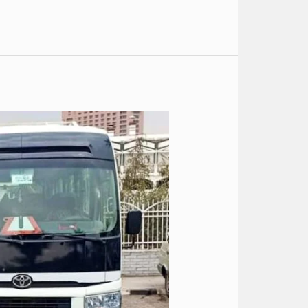
ايجار
تويوتا
كوستر
الى
مطروح