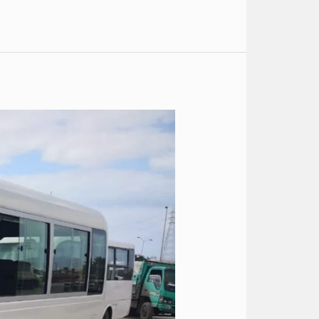
ايجار
كوستر
الى
العين
السخنه