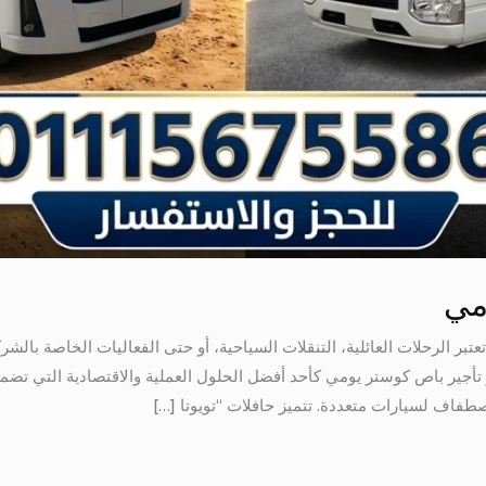
مي
أجير باص كوستر يومي 01115675586 تعتبر الرحلات العائلية، التنقلات السياحية، أو حتى الفعاليات 
خيار تأجير باص كوستر يومي كأحد أفضل الحلول العملية والاقتصادية التي
صطفاف لسيارات متعددة. تتميز حافلات “تويوتا […]