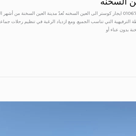
ين السخنه
ايجار كوستر الى العين السخنه 01067451866 ايجار كوستر الى العين السخنه تُعدّ مدينة الع
 الترفيهية التي تناسب الجميع. ومع ازدياد الرغبة في تنظيم رحلات جماع
نة بدون عناء أو