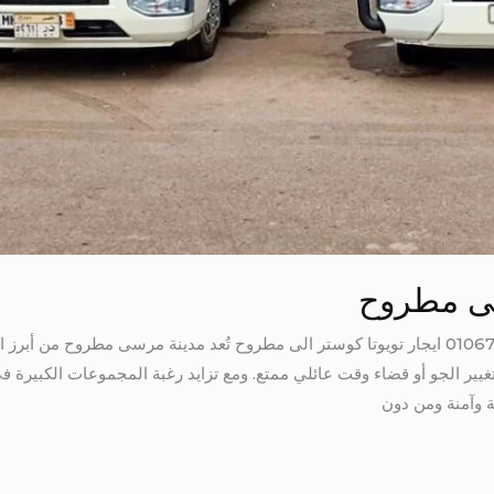
الى مطروح
ايجار تويوتا كوستر الى مطروح 01067451866 ايجار تويوتا كوستر الى مطروح تُعد مدينة مرسى م
تغيير الجو أو قضاء وقت عائلي ممتع. ومع تزايد رغبة المجموعات الكبيرة في
ة وآمنة ومن دون