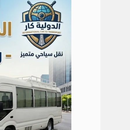
باص
كوستر
يومي