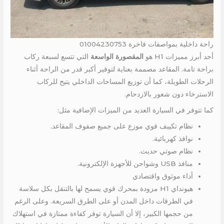
راحة داخلية بمواصفات فاخرة 01004230753
أحد أبرز مميزات H1 هو
المقصورة الواسعة
التي تتسع لسبعة ركاب
براحة تامة. المقاعد مصممة بعناية لتوفير أكبر قدر من الراحة أثناء
الرحلات الطويلة، كما أن توزيع المساحات الداخلي يتيح للركاب
الاسترخاء دون شعور بالازدحام.
كما تتوفر في السيارة العديد من الميزات الإضافية مثل:
نظام تكييف قوي موزع على جميع صفوف المقاعد.
نوافذ كهربائية.
نظام صوتي حديث.
منافذ USB وشواحن للأجهزة الإلكترونية.
أداء موثوق واقتصادي
هيونداي H1 مزودة بمحرك قوي يسمح لها بالتنقل بكل سلاسة
في الطرقات داخل المدن أو على الطرق السريعة. وعلى الرغم
من حجمها الكبير، إلا أن السيارة توفر كفاءة ممتازة في استهلاك