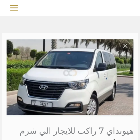
خطي
MAIN
لى
MENU
لمحتوى
هيونداي 7 راكب للايجار الي شرم