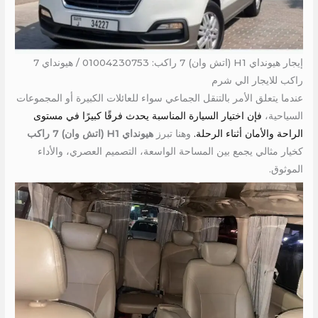
إيجار هيونداي H1 (اتش وان) 7 راكب: 01004230753 / هيونداي 7
راكب للايجار الي شرم
عندما يتعلق الأمر بالتنقل الجماعي سواء للعائلات الكبيرة أو المجموعات
السياحية،
فإن اختيار السيارة المناسبة يحدث فرقًا كبيرًا في مستوى
الراحة والأمان أثناء الرحلة.
وهنا تبرز
هيونداي H1 (اتش وان) 7 راكب
كخيار مثالي يجمع بين المساحة الواسعة، التصميم العصري، والأداء
الموثوق.