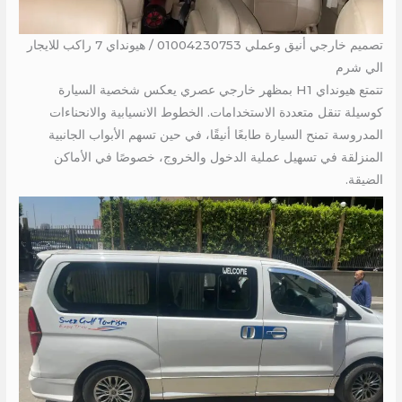
تصميم خارجي أنيق وعملي 01004230753 / هيونداي 7 راكب للايجار
الي شرم
تتمتع هيونداي H1 بمظهر خارجي عصري يعكس شخصية السيارة
كوسيلة تنقل متعددة الاستخدامات. الخطوط الانسيابية والانحناءات
المدروسة تمنح السيارة طابعًا أنيقًا، في حين تسهم الأبواب الجانبية
المنزلقة في تسهيل عملية الدخول والخروج، خصوصًا في الأماكن
الضيقة.