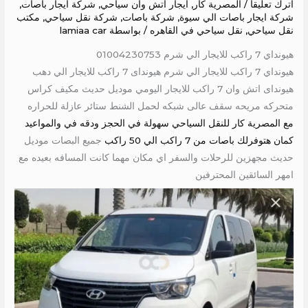
اترك تعليقاً
/
المصرية كار
,
ايجار اتش وان سياحي
,
شركة ايجار باصات
,
شركة ايجار باصات الي سيوة
,
شركة باصات
,
شركة نقل سياحي
,
مكتب
نقل سياحي
,
نقل سياحي في القاهره
/ بواسطة
lamiaa car
هيونداي 7 راكب للايجار الي شرم 01004230753
هيونداي 7 راكب للايجار الي شرم هيونداى 7 راكب للايجار الي دهب
هيونداى اتش وان 7 راكب للايجار اليومي موديل حديث مكيف كراس
متحركه مريحه سقف عالى شبكه لحمل الشنط ستائر عازلة للحراره
مع المصرية كار للنقل السياحي سهولة في الحجز ودقه في والمواعيد
كمان هتوفرلك باصات من 7 راكب الي 50 راكب
جميع البصات موديل
حديث مجهزين للرحلات والسفر اي مكان مهما كانت المسافه بعيده مع
امهر السائقين المحترفين