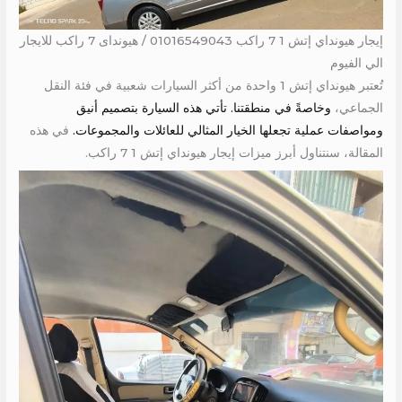
إيجار هيونداي إتش 1 7 راكب 01016549043 / هيونداى 7 راكب للايجار
الي الفيوم
تُعتبر هيونداي إتش 1 واحدة من أكثر السيارات شعبية في فئة النقل
الجماعي،
وخاصةً في منطقتنا. تأتي هذه السيارة بتصميم أنيق
ومواصفات عملية تجعلها الخيار المثالي للعائلات والمجموعات.
في هذه
المقالة، سنتناول أبرز ميزات إيجار هيونداي إتش 1 7 راكب.