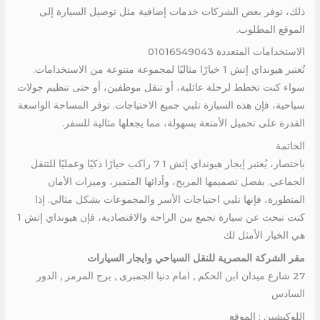
ذلك، توفر بعض الشركات خدمات إضافية مثل توصيل السيارة إلى
الموقع المطلوب.
الاستخدامات المتعددة 01016549043
تُعتبر هيونداي إتش 1 خيارًا مثاليًا لمجموعة متنوعة من الاستخدامات.
سواء كنت تخطط لرحلة عائلية، أو تنقل موظفين، أو حتى تنظيم جولات
سياحية، فإن هذه السيارة تلبي جميع الاحتياجات. توفر المساحة الواسعة
القدرة على تحميل الأمتعة بسهولة، مما يجعلها مثالية للسفر.
الخاتمة
باختصار، يُعتبر إيجار هيونداي إتش 1 7 راكب خيارًا ذكيًا وعمليًا للتنقل
الجماعي. بفضل تصميمها المريح، وأدائها المتميز، وميزات الأمان
المتطورة، فإنها تلبي احتياجات الأسر والمجموعات بشكل مثالي. إذا
كنت تبحث عن سيارة تجمع بين الراحة والاقتصادية، فإن هيونداي إتش 1
هي الخيار الأمثل لك
مقر الشركة المصرية للنقل السياحي وايجار السيارات
27 شارع ميدان ابن الحكم , امام دنيا الجمبرى , برج المرمر , الدور
السادس
اللوكيشين : الموقع