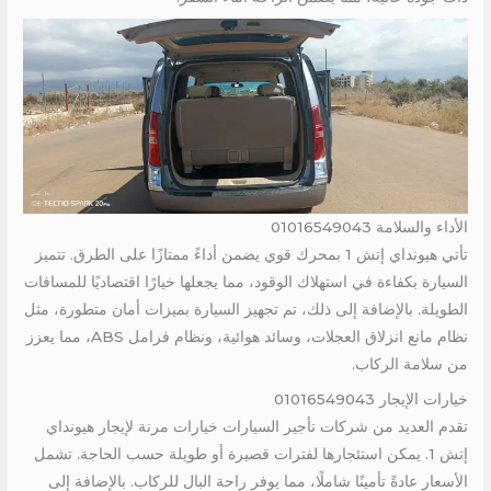
الأداء والسلامة 01016549043
تأتي هيونداي إتش 1 بمحرك قوي يضمن أداءً ممتازًا على الطرق. تتميز
السيارة بكفاءة في استهلاك الوقود، مما يجعلها خيارًا اقتصاديًا للمسافات
الطويلة. بالإضافة إلى ذلك، تم تجهيز السيارة بميزات أمان متطورة، مثل
نظام مانع انزلاق العجلات، وسائد هوائية، ونظام فرامل ABS، مما يعزز
من سلامة الركاب.
خيارات الإيجار 01016549043
تقدم العديد من شركات تأجير السيارات خيارات مرنة لإيجار هيونداي
إتش 1. يمكن استئجارها لفترات قصيرة أو طويلة حسب الحاجة. تشمل
الأسعار عادةً تأمينًا شاملًا، مما يوفر راحة البال للركاب. بالإضافة إلى