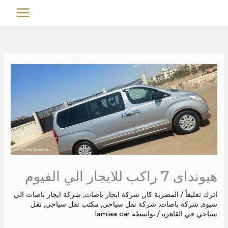
خطي
MAIN
لى
MENU
لمحتوى
هيونداى 7 راكب للايجار الي الفيوم
اترك تعليقاً
/
المصرية كار
,
شركة ايجار باصات
,
شركة ايجار باصات الي
سيوة
,
شركة باصات
,
شركة نقل سياحي
,
مكتب نقل سياحي
,
نقل
سياحي في القاهره
/ بواسطة
lamiaa car