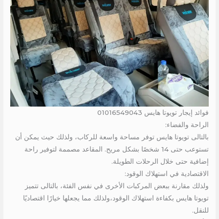
فوائد إيجار تويوتا هايس 01016549043
الراحة والفضاء:
بالتالى تويوتا هايس توفر مساحة واسعة للركاب، ولذلك حيث يمكن أن
تستوعب حتى 14 شخصًا بشكل مريح. المقاعد مصممة لتوفير راحة
إضافية حتى خلال الرحلات الطويلة.
الاقتصادية في استهلاك الوقود:
ولذلك مقارنة ببعض المركبات الأخرى في نفس الفئة، بالتالى تتميز
تويوتا هايس بكفاءة استهلاك الوقود،ولذلك مما يجعلها خيارًا اقتصاديًا
للنقل.