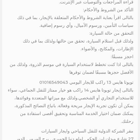
قراءة المراجعات والتوصيات عبر الإنترنت.
التأكد من الشروط والأحكام:
بالتالى اقرأ بعناية الشروط والأحكام المتعلقة بالإيجار، بما في ذلك
سياسات التأمين، ورسوم الأميال، وأي رسوم إضافية.
التحقق من حالة السيارة:
ولذلك قبل استلام السيارة، تحقق من حالتها،ولذلك بما في ذلك
الإطارات، والمكابح، والأضواء.
احجز مسبقًا:
بالتالى اذا كنت تخطط لاستخدام السيارة في موسم الذروة، ولذلك من
الأفضل حجزها مسبقًا لضمان توفرها
تويوتا هايس 13 راكب للايجار اليومي 01016549043
بالتالى إيجار تويوتا هايس 14 راكب هو خيار ممتاز للنقل الجماعي، سواء
للاستخدام التجاري أو الشخصي.ولذلك مع ميزاتها المتعددة وفوائدها،
يمكن أن تكون تجربة الإيجار مريحة وفعالة. باتباع النصائح المذكورة،
يمكنك ضمان اختيار الخدمة المناسبة وتحقيق أقصى استفادة من
رحلتك.
مقر الشركة الدولية للنقل السياحي وايجار السيارات
27 شارع ميدان ابن الحكم , امام دنيا الجمبرى , برج المرمر , الدور