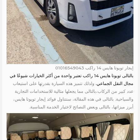
إيجار تويوتا هايس 14 راكب 01016549043
بالتالى تويوتا هايس 14 راكب تعتبر واحدة من أكثر الخيارات شيوعًا في
مجال النقل الجماعي.
ولذلك تتميز هذه السيارة بقدرتها على استيعاب
عدد كبير من الركاب،بالتالى مما يجعلها مثالية للاستخدامات التجارية
والسياحية. بالتالى في هذه المقالة، سنتناول فوائد إيجار تويوتا هايس،
أبرز ميزاتها، بالتالى وبعض النصائح لاختيار الخدمة المناسبة.