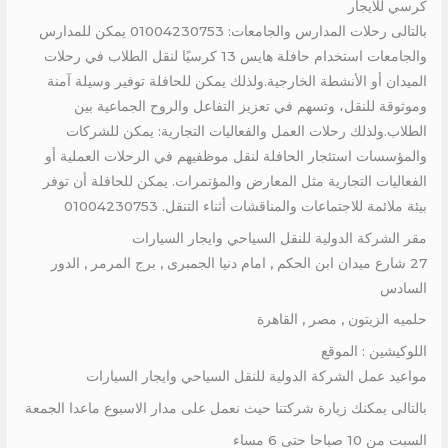
كرسي للايجار
بالتالى رحلات المدارس والجامعات: 01004230753 يمكن للمدارس
والجامعات استخدام حافلة هايس 13 كرسيًا لنقل الطلاب في رحلات
الميدان أو الأنشطة الخارجية.ولذلك يمكن للحافلة توفير وسيلة آمنة
وموثوقة للنقل، وتسهم في تعزيز التفاعل والروح الجماعية بين
الطلاب.ولذلك رحلات العمل والفعاليات التجارية: يمكن للشركات
والمؤسسات استئجار الحافلة لنقل موظفيهم في الرحلات العملية أو
الفعاليات التجارية مثل المعارض والمؤتمرات. يمكن للحافلة أن توفر
بيئة ملائمة للاجتماعات والمناقشات أثناء التنقل. 01004230753
مقر الشركة الدولية للنقل السياحي وايجار السيارات
27 شارع ميدان ابن الحكم , امام دنيا الجمبرى , برج المرمر , الدور
السادس
حلميه الزيتون , مصر , القاهرة
اللوكيشين : الموقع
مواعيد عمل الشركة الدولية للنقل السياحي وايجار السيارات
بالتالى يمكنك زيارة شركتنا حيث نعمل على مدار الاسبوع ماعدا الجمعة
السبت من 10 صباحا حتى 6 مساء