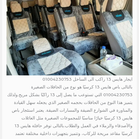
ايجار هايس 13 راكب الى الساحل 01004230753
بالتالى باص هايس 13 كرسيًا هو نوع من الحافلات الصغيرة
01004230753 التي تستوعب ما يصل إلى 13 راكبًا بشكل مريح.ولذلك
يتميز هذا النوع من الحافلات بحجمه الصغير الذي يجعله سهل القيادة
والمناورة في الشوارع الضيقة والمسارات الضيقة. يعتبر استئجار باص
هايس 13 كرسيًا خيارًا مناسبًا للمجموعات الصغيرة مثل العائلات
والأصدقاء والزملاء في العمل والطلاب.بالتالى توفر حافلة هايس 13
كرسيًا مقاعد مريحة للركاب، وتتميز بتجهيزات داخلية مختلفة تعتمد