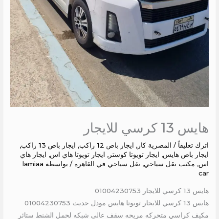
هايس 13 كرسي للايجار
اترك تعليقاً
/
المصرية كار
,
ايجار باص 12 راكب
,
ايجار باص 13 راكب
,
ايجار باص هايس
,
ايجار تويوتا كوستر
,
ايجار تويوتا هاي اس
,
ايجار هاي
اس
,
مكتب نقل سياحي
,
نقل سياحي في القاهره
/ بواسطة
lamiaa
car
هايس 13 كرسي للايجار 01004230753
هايس 13 كرسي للايجار تويوتا هايس مودل حديث 01004230753
مكيف كراسي متحركه مريحه سقف عالى شبكه لحمل الشنط ستائر