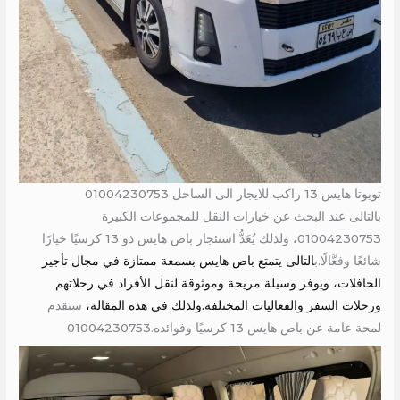
تويوتا هايس 13 راكب للايجار الى الساحل 01004230753
بالتالى عند البحث عن خيارات النقل للمجموعات الكبيرة
01004230753، ولذلك يُعَدُّ استئجار باص هايس ذو 13 كرسيًا خيارًا
شائعًا وفعَّالًا.ب
التالى يتمتع باص هايس بسمعة ممتازة في مجال تأجير
الحافلات، ويوفر وسيلة مريحة وموثوقة لنقل الأفراد في رحلاتهم
ورحلات السفر والفعاليات المختلفة.ولذلك في هذه المقالة،
سنقدم
لمحة عامة عن باص هايس 13 كرسيًا وفوائده.01004230753