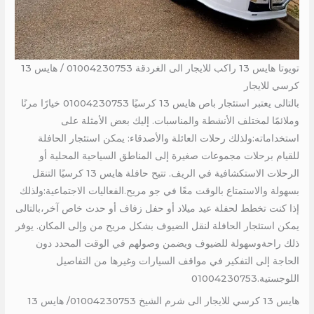
تويوتا هايس 13 راكب للايجار الى الغردقة 01004230753 / هايس 13
كرسي للايجار
بالتالى يعتبر استئجار باص هايس 13 كرسيًا 01004230753 خيارًا مرنًا
وملائمًا لمختلف الأنشطة والمناسبات. إليك بعض الأمثلة على
استخداماته:ولذلك رحلات العائلة والأصدقاء: يمكن استئجار الحافلة
للقيام برحلات مجموعات صغيرة إلى المناطق السياحية المحلية أو
الرحلات الاستكشافية في الريف. تتيح حافلة هايس 13 كرسيًا التنقل
بسهولة والاستمتاع بالوقت معًا في جو مريح.الفعاليات الاجتماعية:ولذلك
إذا كنت تخطط لحفلة عيد ميلاد أو حفل زفاف أو حدث خاص آخر،بالتالى
يمكن استئجار الحافلة لنقل الضيوف بشكل مريح من وإلى المكان. يوفر
ذلك راحةوسهولة للضيوف ويضمن وصولهم في الوقت المحدد دون
الحاجة إلى التفكير في مواقف السيارات وغيرها من التفاصيل
اللوجستية.01004230753
هايس 13 كرسي للايجار الى شرم الشيخ 01004230753/ هايس 13