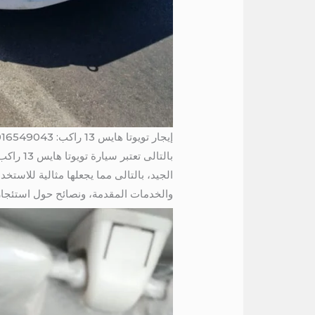
إيجار تويوتا هايس 13 راكب: 01016549043
بالتالى تعتبر سيارة تويوتا هايس 13 راكب واحدة من أفضل الخيارات في فئة المركبات الجماعية. ولذلك
والخدمات المقدمة، ونصائح حول استئجار