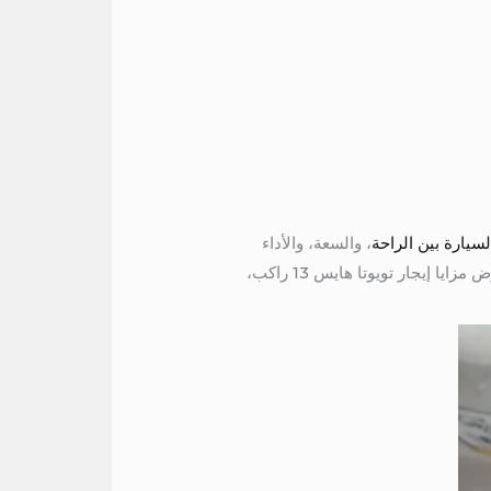
سيارة بين الراحة
، والسعة، والأداء
الجيد، بالتالى مما يجعلها مثالية للاستخدامات العائلية، والرحلات، والنقل التجاري. ولذلك في هذه المقالة، سنستعرض مزايا إيجار تويوتا هايس 13 راكب،