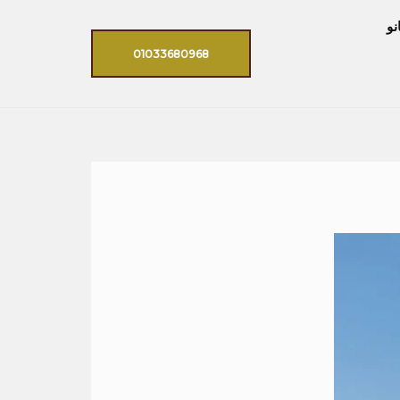
نو
01033680968