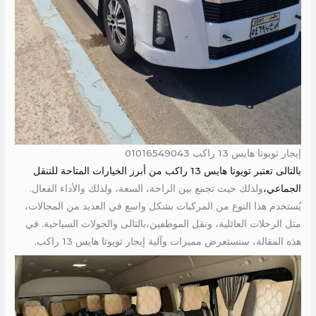
إيجار تويوتا هايس 13 راكب 01016549043
بالتالى تعتبر تويوتا هايس 13 راكب من أبرز الخيارات المتاحة للتنقل
الجماعي،
ولذلك حيث تجمع بين الراحة، السعة، ولذلك والأداء الفعال.
يُستخدم هذا النوع من المركبات بشكل واسع في العديد من المجالات،
مثل الرحلات العائلية، ونقل الموظفين،بالتالى والجولات السياحية. في
هذه المقالة، سنستعرض مميزات وآلية إيجار تويوتا هايس 13 راكب.