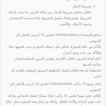
شروط الإيجار
بالتالى تختلف شروط الإيجار من وكالة لأخرى، لذا يجب قراءة
الشروط بعناية.ولذلك تشمل الشروط عادةً سياسة الاستخدام،
وحدود الأميال، والتأمين
نصائح للاستخدام 01016549043 / هايس 13 كرسي للايجار الي
السويس
التأكد من حالة السيارة: بالتالى قبل استلام السيارة، يجب فحصها جيدًا
والتأكد من عدم وجود أضرار.
اتباع قواعد المرور: بالتالى الالتزام بقوانين المرور المحلية لضمان
سلامة الجميع.
التخطيط للرحلة:بالتالى يُفضل التخطيط المسبق للوجهات لتفادي أي
تأخير.
ايجار تويوتا 13 راكب 01016549043 / هايس 13 كرسي للايجار الي
السويس
بالتالى تعتبر تويوتا هايس 13 راكب خيارًا ممتازًا للتنقل الجماعي،ولذلك
حيث توفر الراحة والأداء الفعال. ولذلك إن إيجار هذه السيارة يمثل خيارًا