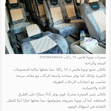
مميزات تويوتا هايس 13 راكب 01016549043
السعة والراحة:
بالتالى تتسع تويوتا هايس لـ 13 راكبًا، مما يجعلها مثالية للمجموعات
الكبيرة. ولذلك كما توفر مساحة واسعة للركاب مع مقاعد مريحة
تتناسب مع احتياجات الرحلات الطويلة.
الأداء والاعتمادية:
بالتالى تتميز السيارة بمحرك قوي يوفر أداءً ممتازًا على الطرق
المختلفة. كما أن تويوتا معروفة بموثوقيتها، مما يجعلها خيارًا آمنًا للتنقل.
الكفاءة في استهلاك الوقود: