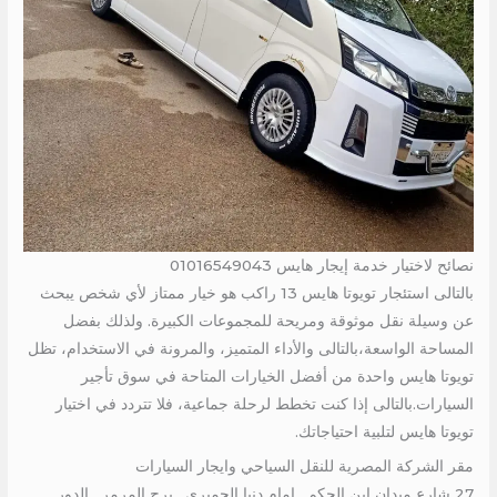
نصائح لاختيار خدمة إيجار هايس 01016549043
بالتالى استئجار تويوتا هايس 13 راكب هو خيار ممتاز لأي شخص يبحث
عن وسيلة نقل موثوقة ومريحة للمجموعات الكبيرة. ولذلك بفضل
المساحة الواسعة،بالتالى والأداء المتميز، والمرونة في الاستخدام، تظل
تويوتا هايس واحدة من أفضل الخيارات المتاحة في سوق تأجير
السيارات.بالتالى إذا كنت تخطط لرحلة جماعية، فلا تتردد في اختيار
تويوتا هايس لتلبية احتياجاتك.
مقر الشركة المصرية للنقل السياحي وايجار السيارات
27 شارع ميدان ابن الحكم , امام دنيا الجمبرى , برج المرمر , الدور