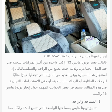
إيجار تويوتا هايس 13 راكب 01016549043
بالتالى تعتبر تويوتا هايس 13 راكب واحدة من أكثر المركبات شعبية في
فئة النقل الجماعي، ولذلك حيث تجمع بين الراحة والعملية.بالتالى إن
استئجار هذه السيارة يوفر العديد من المزايا التي تجعلها خيارًا مثاليًا
للرحلات العائلية، أو الرحلات السياحية، أو حتى الاستخدامات التجارية.
في هذه المقالة، نستعرض بعض الجوانب المهمة حول إيجار تويوتا هايس
13 راكب.
المساحة والراحة
تتميز تويوتا هايس بمساحتها الواسعة التي تتسع لـ 13 راكبًا، مما