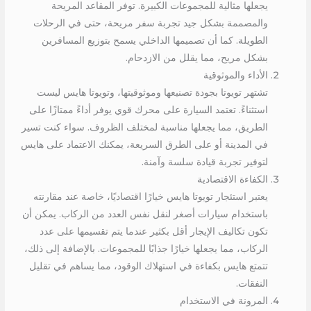
يجعلها مثالية للمجموعات الكبيرة. توفر المقاعد المريحة
والمصممة بشكل جيد تجربة سفر مريحة، حتى في الرحلات
الطويلة. كما أن تصميمها الداخلي يسمح بتوزيع المسافرين
بشكل مريح، مما يقلل من الازدحام.
الأداء والموثوقية
تشتهر تويوتا بجودة تصنيعها وموثوقيتها، وتويوتا هايس ليست
استثناءً. تعتمد السيارة على محرك قوي يوفر أداءً ممتازًا على
الطريق، مما يجعلها مناسبة لمختلف الظروف. سواء كنت تسير
في المدينة أو على الطرق السريعة، يمكنك الاعتماد على هايس
لتوفير تجربة قيادة سلسة وآمنة.
الكفاءة الاقتصادية
يعتبر استئجار تويوتا هايس خيارًا اقتصاديًا، خاصة عند مقارنته
باستخدام سيارات أصغر لنقل نفس العدد من الركاب. يمكن أن
تكون تكاليف الإيجار أقل بكثير عندما يتم تقسيمها على عدد
الركاب، مما يجعلها خيارًا جذابًا للمجموعات. بالإضافة إلى ذلك،
تتمتع هايس بكفاءة في استهلاك الوقود، مما يساهم في تقليل
النفقات.
المرونة في الاستخدام