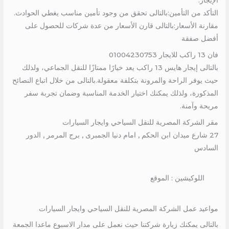
الإيجار.
التأكد من التأمين:بالتالى تحقق من وجود تأمين مناسب يغطي الحوادث.
مقارنة الأسعار:بالتالى قارن الأسعار من عدة شركات للحصول على
أفضل صفقة
فان 13 راكب للايجار 01004230753
بالتالى إيجار هايس 13 راكب يعد خيارًا ممتازًا للنقل الجماعي، ولذلك
حيث يوفر الراحة والمرونة بتكلفة معقولة.بالتالى من خلال اتباع النصائح
المذكورة، ولذلك يمكنك اختيار الخدمة المناسبة وضمان تجربة سفر
مريحة وآمنة.
مقر الشركة المصرية للنقل السياحي وايجار السيارات
27 شارع ميدان ابن الحكم , امام دنيا الجمبرى , برج المرمر , الدور
السادس
اللوكيشين : الموقع
مواعيد عمل الشركة المصرية للنقل السياحي وايجار السيارات
بالتالى يمكنك زيارة شركتنا حيث نعمل على مدار الاسبوع ماعدا الجمعة