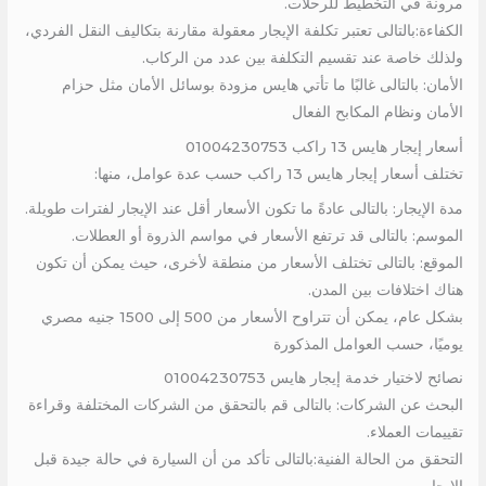
مرونة في التخطيط للرحلات.
الكفاءة:بالتالى تعتبر تكلفة الإيجار معقولة مقارنة بتكاليف النقل الفردي،
ولذلك خاصة عند تقسيم التكلفة بين عدد من الركاب.
الأمان: بالتالى غالبًا ما تأتي هايس مزودة بوسائل الأمان مثل حزام
الأمان ونظام المكابح الفعال
أسعار إيجار هايس 13 راكب 01004230753
تختلف أسعار إيجار هايس 13 راكب حسب عدة عوامل، منها:
مدة الإيجار: بالتالى عادةً ما تكون الأسعار أقل عند الإيجار لفترات طويلة.
الموسم: بالتالى قد ترتفع الأسعار في مواسم الذروة أو العطلات.
الموقع: بالتالى تختلف الأسعار من منطقة لأخرى، حيث يمكن أن تكون
هناك اختلافات بين المدن.
بشكل عام، يمكن أن تتراوح الأسعار من 500 إلى 1500 جنيه مصري
يوميًا، حسب العوامل المذكورة
نصائح لاختيار خدمة إيجار هايس 01004230753
البحث عن الشركات: بالتالى قم بالتحقق من الشركات المختلفة وقراءة
تقييمات العملاء.
التحقق من الحالة الفنية:بالتالى تأكد من أن السيارة في حالة جيدة قبل