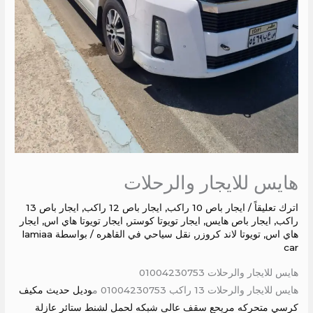
هايس للايجار والرحلات
اترك تعليقاً
/
ايجار باص 10 راكب
,
ايجار باص 12 راكب
,
ايجار باص 13
راكب
,
ايجار باص هايس
,
ايجار تويوتا كوستر
,
ايجار تويوتا هاي اس
,
ايجار
هاي اس
,
تويوتا لاند كروزر
,
نقل سياحي في القاهره
/ بواسطة
lamiaa
car
هايس للايجار والرحلات 01004230753
هايس للايجار والرحلات 13 راكب 01004230753 م
وديل حديث مكيف
كرسي متحركه مريحع سقف عالى شبكه لحمل لشنط ستائر عازلة