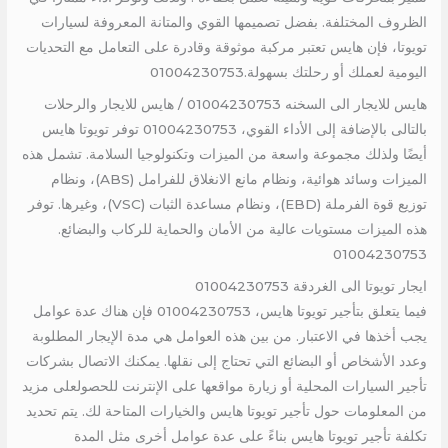
الظروف المختلفة. بفضل تصميمها القوي والمتانة المعروفة لسيارات
تويوتا، فإن هايس تعتبر مركبة موثوقة وقادرة على التعامل مع التحديات
اليومية لعملك أو رحلتك بسهولة.01004230753
هايس للايجار الى السخنه 01004230753 / هايس للايجار والرحلات
بالتالى بالإضافة إلى الأداء القوي، 01004230753 توفر تويوتا هايس
أيضًا ولذلك مجموعة واسعة من الميزات وتكنولوجيا السلامة. تشمل هذه
الميزات وسائد هوائية، ونظام مانع الانغلاق للفرامل (ABS)، ونظام
توزيع قوة الفرملة (EBD)، ونظام مساعدة الثبات (VSC)، وغيرها. توفر
هذه الميزات مستويات عالية من الأمان والحماية للركاب والبضائع.
01004230753
ايجار تويوتا الى الغردقة 01004230753
فيما يتعلق بتأجير تويوتا هايس، 01004230753 فإن هناك عدة عوامل
يجب أخذها في الاعتبار. من بين هذه العوامل هي مدة الإيجار المطلوبة
وعدد الأشخاص أو البضائع التي تحتاج إلى نقلها. يمكنك الاتصال بشركات
تأجير السيارات المحلية أو زيارة مواقعها على الإنترنت للحصولعلى مزيد
من المعلومات حول تأجير تويوتا هايس والخيارات المتاحة لك. يتم تحديد
تكلفة تأجير تويوتا هايس بناءً على عدة عوامل أخرى مثل المدة