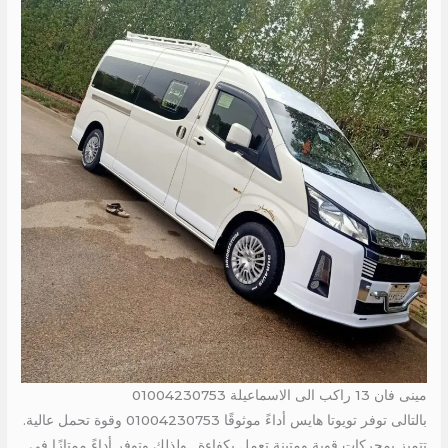
مينى فان 13 راكب الى الاسماعيلة 01004230753
بالتالى توفر تويوتا هايس أداءً موثوقًا 01004230753 وقوة تحمل عالية.
تتميز بمحركات قوية ومتينة تعمل بكفاءة . ولذلك وتوفر أداءً ممتازًا في