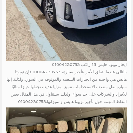
ايجار تويوتا هايس 13 راكب 01004230753
بالتالى عندما يتعلق الأمر بتأجير سيارة، 01004230753 فإن تويوتا
هايس هي واحدة من الخيارات الشعبية والموثوقة في السوق. ولذلك إنها
سيارة نقل متعددة الاستخدامات تتميز بمزايا عديدة تجعلها خيارًا مثاليًا
للأفراد والشركات على حد سواء. ولذلك سنتناول في هذا المقال بعض
النقاط المهمة حول تأجير تويوتا هايس ومميزاتها.01004230753