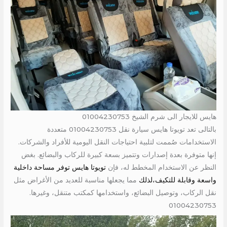
هايس للايجار الى شرم الشيخ 01004230753
بالتالى تعد تويوتا هايس سيارة نقل 01004230753 متعددة
الاستخدامات صُممت لتلبية احتياجات النقل اليومية للأفراد والشركات.
إنها متوفرة بعدة إصدارات وتتميز بسعة كبيرة للركاب والبضائع. بغض
النظر عن الاستخدام المخطط له، فإن
تويوتا هايس توفر مساحة داخلية
واسعة وقابلة للتكيف،لذلك
مما يجعلها مناسبة للعديد من الأغراض مثل
نقل الركاب، وتوصيل البضائع، واستخدامها كمكتب متنقل، وغيرها.
01004230753