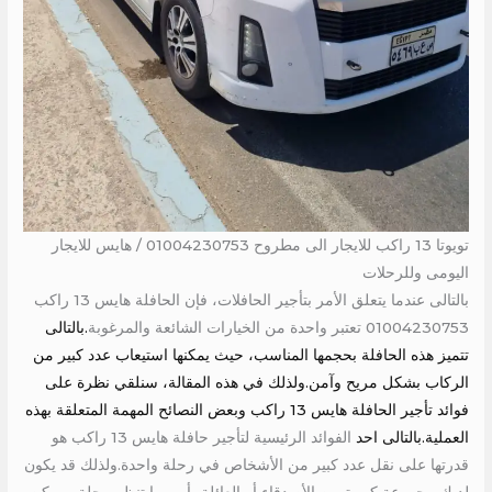
تويوتا 13 راكب للايجار الى مطروح 01004230753 / هايس للايجار
اليومى وللرحلات
بالتالى عندما يتعلق الأمر بتأجير الحافلات، فإن الحافلة هايس 13 راكب
01004230753 تعتبر واحدة من الخيارات الشائعة والمرغوبة
.بالتالى
تتميز هذه الحافلة بحجمها المناسب، حيث يمكنها استيعاب عدد كبير من
الركاب بشكل مريح وآمن.ولذلك في هذه المقالة، سنلقي نظرة على
فوائد تأجير الحافلة هايس 13 راكب وبعض النصائح المهمة المتعلقة بهذه
العملية.بالتالى احد
الفوائد الرئيسية لتأجير حافلة هايس 13 راكب هو
قدرتها على نقل عدد كبير من الأشخاص في رحلة واحدة.ولذلك قد يكون