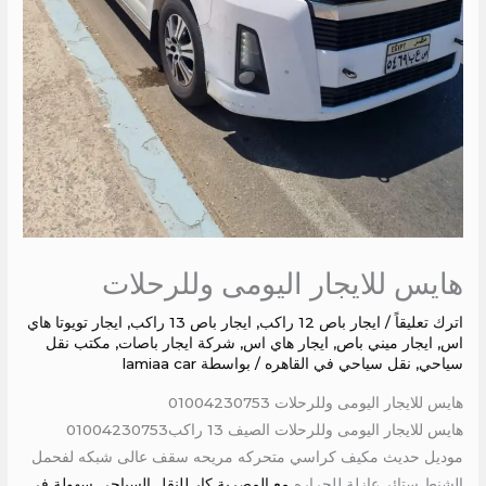
هايس للايجار اليومى وللرحلات
اترك تعليقاً
/
ايجار باص 12 راكب
,
ايجار باص 13 راكب
,
ايجار تويوتا هاي
اس
,
ايجار ميني باص
,
ايجار هاي اس
,
شركة ايجار باصات
,
مكتب نقل
سياحي
,
نقل سياحي في القاهره
/ بواسطة
lamiaa car
هايس للايجار اليومى وللرحلات 01004230753
هايس للايجار اليومى وللرحلات الصيف 13 راكب01004230753
موديل حديث مكيف كراسي متحركه مريحه سقف عالى شبكه لفحمل
الشنط ستائر عازلة للحراره
مع المصرية كار للنقل السياحي سهولة في