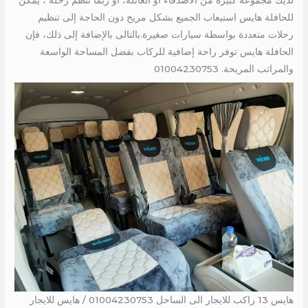
لديك مجموعة كبيرة من الأصدقاء أو العائلة، أو ربما تنظم رحلة ، يمكن
للحافلة هايس استيعاب الجميع بشكل مريح دون الحاجة إلى تنظيم
رحلات متعددة بواسطة سيارات صغيرة.بالتالى بالإضافة إلى ذلك، فإن
الحافلة هايس توفر راحة إضافية للركاب بفضل المساحة الواسعة
والمراتب المريحة. 01004230753
هايس 13 راكب للايجار الى الساحل 01004230753 / هايس للايجار